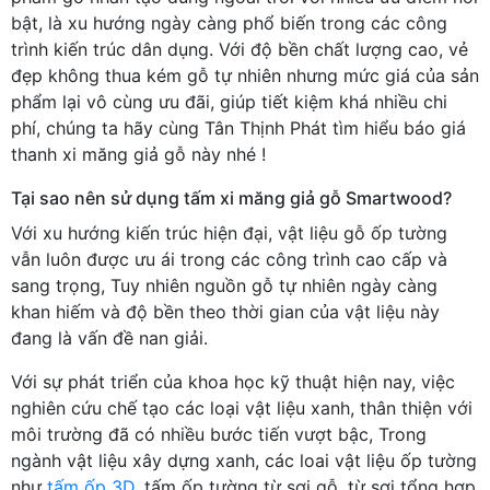
bật, là xu hướng ngày càng phổ biến trong các công
trình kiến trúc dân dụng. Với độ bền chất lượng cao, vẻ
đẹp không thua kém gỗ tự nhiên nhưng mức giá của sản
phẩm lại vô cùng ưu đãi, giúp tiết kiệm khá nhiều chi
phí, chúng ta hãy cùng Tân Thịnh Phát tìm hiểu báo giá
thanh xi măng giả gỗ này nhé !
Tại sao nên sử dụng tấm xi măng giả gỗ Smartwood?
Với xu hướng kiến trúc hiện đại, vật liệu gỗ ốp tường
vẫn luôn được ưu ái trong các công trình cao cấp và
sang trọng, Tuy nhiên nguồn gỗ tự nhiên ngày càng
khan hiếm và độ bền theo thời gian của vật liệu này
đang là vấn đề nan giải.
Với sự phát triển của khoa học kỹ thuật hiện nay, việc
nghiên cứu chế tạo các loại vật liệu xanh, thân thiện với
môi trường đã có nhiều bước tiến vượt bậc, Trong
ngành vật liệu xây dựng xanh, các loai vật liệu ốp tường
như
tấm ốp 3D
, tấm ốp tường từ sợi gỗ, từ sợi tổng hợp