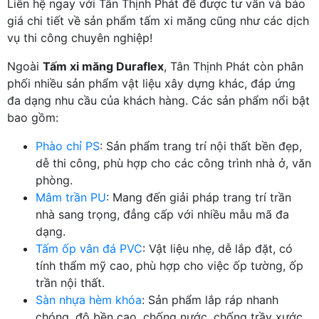
Liên hệ ngay với Tân Thịnh Phát để được tư vấn và báo
giá chi tiết về sản phẩm tấm xi măng cũng như các dịch
vụ thi công chuyên nghiệp!
Ngoài
Tấm xi măng Duraflex
, Tân Thịnh Phát còn phân
phối nhiều sản phẩm vật liệu xây dựng khác, đáp ứng
đa dạng nhu cầu của khách hàng. Các sản phẩm nổi bật
bao gồm:
Phào chỉ PS
: Sản phẩm trang trí nội thất bền đẹp,
dễ thi công, phù hợp cho các công trình nhà ở, văn
phòng.
Mâm trần PU
: Mang đến giải pháp trang trí trần
nhà sang trọng, đẳng cấp với nhiều mẫu mã đa
dạng.
Tấm ốp vân đá PVC
: Vật liệu nhẹ, dễ lắp đặt, có
tính thẩm mỹ cao, phù hợp cho việc ốp tường, ốp
trần nội thất.
Sàn nhựa hèm khóa
: Sản phẩm lắp ráp nhanh
chóng, độ bền cao, chống nước, chống trầy xước,