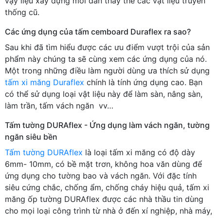
vậy liệu xây dựng mới dần thay thế các vật liệu truyền
thống cũ.
Các ứng dụng của tấm cemboard Duraflex ra sao?
Sau khi đã tìm hiểu được các ưu điểm vượt trội của sản
phẩm này chúng ta sẽ cùng xem các ứng dụng của nó.
Một trong những điều làm người dùng ưa thích sử dụng
tấm xi măng Duraflex
chính là tính ứng dụng cao. Bạn
có thể sử dụng loại vật liệu này để làm sàn, nâng sàn,
làm trần, tấm vách ngăn vv…
Tấm tường DURAflex - Ứng dụng làm vách ngăn, tường
ngăn siêu bền
Tấm tường DURAflex
là loại tấm xi măng có độ dày
6mm- 10mm, có bề mặt trơn, không hoa văn dùng để
ứng dụng cho tường bao và vách ngăn. Với đặc tính
siêu cứng chắc, chống ẩm, chống cháy hiệu quả, tấm xi
măng ốp tường DURAflex được các nhà thầu tin dùng
cho mọi loại công trình từ nhà ở đến xí nghiệp, nhà máy,