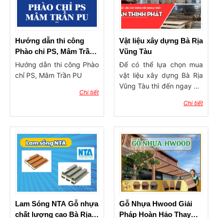
chắc trong ngành, đặc
linh hoạt trong thiết kế.
biệt là trong việc cung
Cùng Tân Thịnh Phát tìm
cấp và phân phối các sản
hiểu sau hơn về hai sản
phẩm tấm Panel EPS chất
phẩm này trong bài viết
Hướng dẫn thi công
Vật liệu xây dựng Bà Rịa
lượng cao. Dưới đây sẽ
dưới đây nhé!
Phào chỉ PS, Mâm Trần
Vũng Tàu
giới thiệu về các sản
PU
Hướng dẫn thi công Phào
Để có thể lựa chọn mua
phẩm tấm Panel EPS mà
chỉ PS, Mâm Trần PU
vật liệu xây dựng Bà Rịa
Tân Thịnh Phát cung cấp,
Vũng Tàu thì đến ngay với
Chi tiết
cùng những ưu điểm và
công ty Tân Thịnh Phát.
Chi tiết
ứng dụng của chúng
Tại đây có rất nhiều các
trong xây dựng và trang
vật liệu xây dựng chất
trí.
lượng, giá tốt.
Lam Sóng NTA Gỗ nhựa
Gỗ Nhựa Hwood Giải
chất lượng cao Bà Rịa
Pháp Hoàn Hảo Thay