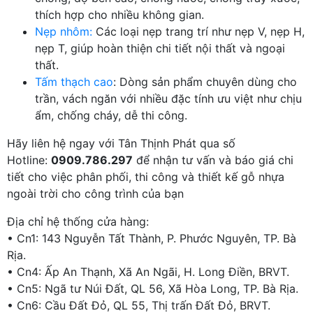
thích hợp cho nhiều không gian.
Nẹp nhôm:
Các loại nẹp trang trí như nẹp V, nẹp H,
nẹp T, giúp hoàn thiện chi tiết nội thất và ngoại
thất.
Tấm thạch cao
: Dòng sản phẩm chuyên dùng cho
trần, vách ngăn với nhiều đặc tính ưu việt như chịu
ẩm, chống cháy, dễ thi công.
Hãy liên hệ ngay với Tân Thịnh Phát qua số
Hotline:
0909.786.297
để nhận tư vấn và báo giá chi
tiết cho việc phân phối, thi công và thiết kế gỗ nhựa
ngoài trời cho công trình của bạn
Địa chỉ hệ thống cửa hàng:
• Cn1: 143 Nguyễn Tất Thành, P. Phước Nguyên, TP. Bà
Rịa.
• Cn4: Ấp An Thạnh, Xã An Ngãi, H. Long Điền, BRVT.
• Cn5: Ngã tư Núi Đất, QL 56, Xã Hòa Long, TP. Bà Rịa.
• Cn6: Cầu Đất Đỏ, QL 55, Thị trấn Đất Đỏ, BRVT.