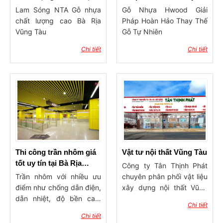
Vũng Tàu
Thế Gỗ Tự Nhiên
Lam Sóng NTA Gỗ nhựa
Gỗ Nhựa Hwood Giải
chất lượng cao Bà Rịa
Pháp Hoàn Hảo Thay Thế
Vũng Tàu
Gỗ Tự Nhiên
Chi tiết
Chi tiết
Thi công trần nhôm giá
Vật tư nội thất Vũng Tàu
tốt uy tín tại Bà Rịa
Công ty Tân Thịnh Phát
Vũng Tàu Tân Thịnh
Trần nhôm với nhiều ưu
chuyên phân phối vật liệu
Phát
điểm như chống dẫn điện,
xây dựng nội thất Vũng
dẫn nhiệt, độ bền cao,
Tàu với nhiều sản phẩm
Chi tiết
nhiều mẫu trần nhôm độc
đa dạng như: vật tư đóng
Chi tiết
đáo được sử dụng ở các
trần thạch cao, gỗ nhựa,