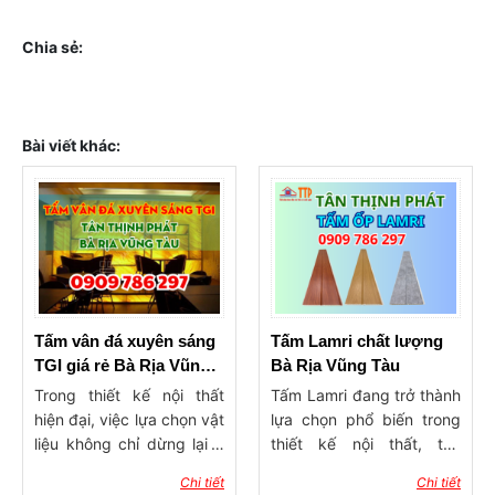
Chia sẻ:
Bài viết khác:
Tấm vân đá xuyên sáng
Tấm Lamri chất lượng
TGI giá rẻ Bà Rịa Vũng
Bà Rịa Vũng Tàu
Tàu
Trong thiết kế nội thất
Tấm Lamri đang trở thành
hiện đại, việc lựa chọn vật
lựa chọn phổ biến trong
liệu không chỉ dừng lại ở
thiết kế nội thất, tạo
tính thẩm mỹ mà còn phải
không gian sống sang
Chi tiết
Chi tiết
mang lại sự độc đáo và
trọng và hiện đại. Nổi bật