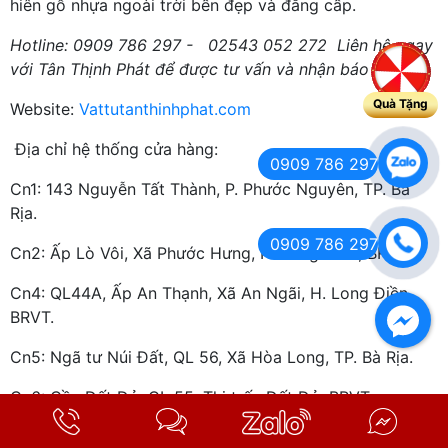
hiên gỗ nhựa ngoài trời bền đẹp và đẳng cấp.
Hotline: 0909 786 297 - 02543 052 272 Liên hệ ngay
với Tân Thịnh Phát để được tư vấn và nhận báo giá !
Quà Tặng
Website:
Vattutanthinhphat.com
Địa chỉ hệ thống cửa hàng:
0909 786 297
Cn1: 143 Nguyễn Tất Thành, P. Phước Nguyên, TP. Bà
Rịa.
0909 786 297
Cn2: Ấp Lò Vôi, Xã Phước Hưng, H. Long Điền, BRVT.
Cn4: QL44A, Ấp An Thạnh, Xã An Ngãi, H. Long Điền,
BRVT.
Cn5: Ngã tư Núi Đất, QL 56, Xã Hòa Long, TP. Bà Rịa.
Cn6: Cầu Đất Đỏ, QL 55, Thị trấn Đất Đỏ, BRVT.
Ngoài các vật liệu được nêu trên, Tân Thịnh Phát còn