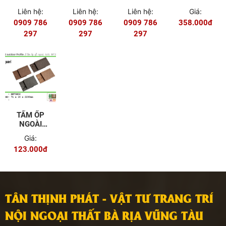
TRỜI
TRỜI
TRỜI
TRỜI
Liên hệ:
Liên hệ:
Liên hệ:
Giá:
HW123W16ASA
HW113W16ASA
HW120W12ASA
HW142W10
0909 786
0909 786
0909 786
358.000đ
297
297
297
TẤM ỐP
NGOÀI
TRỜI
Giá:
HW71W10
123.000đ
TÂN THỊNH PHÁT - VẬT TƯ TRANG TRÍ
NỘI NGOẠI THẤT BÀ RỊA VŨNG TÀU