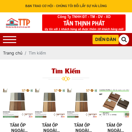
BẠN TRAO CƠ HỘI - CHÚNG TÔI ĐỔI LẤY SỰ HÀI LÒNG
DIỄN ĐÀN
Trang chủ
Tìm kiếm
Tìm Kiếm
TẤM ỐP
TẤM ỐP
TẤM ỐP
TẤM ỐP
NGOÀI
NGOÀI
NGOÀI
NGOÀI