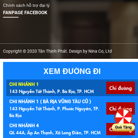
Chính sách hỗ trợ đại lý
FANPAGE FACEBOOK
Copyright © 2020 Tân Thịnh Phát. Design by Nina Co, Ltd
XEM ĐƯỜNG ĐI
CHI NHÁNH 1
Chỉ đường
143 Nguyễn Tất Thành, P. Bà Rịa, TP. HCM
CHI NHÁNH 1 ( BÀ RỊA VŨNG TÀU CŨ )
143 Nguyễn Tất Thành, P. Phước Nguyên, TP.
Chỉ đường
Bà Rịa
CHI NHÁNH 4
Quà Tặng
Chỉ đường
QL 44A, Ấp An Thạnh, Xã Long Điền, TP. HCM