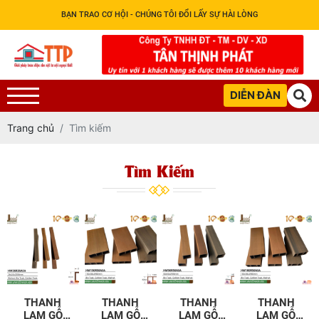
BẠN TRAO CƠ HỘI - CHÚNG TÔI ĐỔI LẤY SỰ HÀI LÒNG
DIỄN ĐÀN
Trang chủ
Tìm kiếm
Tìm Kiếm
THANH
THANH
THANH
THANH
LAM GỖ
LAM GỖ
LAM GỖ
LAM GỖ