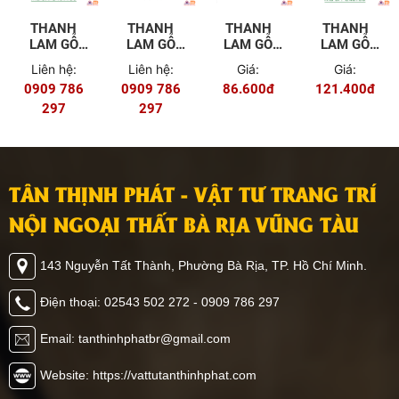
THANH
THANH
THANH
THANH
LAM GỖ
LAM GỖ
LAM GỖ
LAM GỖ
NHỰA
NHỰA
NHỰA
NHỰA
Liên hệ:
Liên hệ:
Giá:
Giá:
C40T100
B40T25
C40T45
C40T60
0909 786
0909 786
86.600đ
121.400đ
297
297
TÂN THỊNH PHÁT - VẬT TƯ TRANG TRÍ
NỘI NGOẠI THẤT BÀ RỊA VŨNG TÀU
143 Nguyễn Tất Thành, Phường Bà Rịa, TP. Hồ Chí Minh.
Điện thoại: 02543 502 272 - 0909 786 297
Email: tanthinhphatbr@gmail.com
Website: https://vattutanthinhphat.com