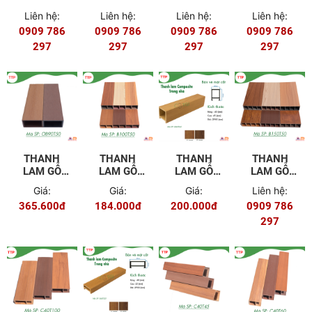
NHỰA
NHỰA
NHỰA
NHỰA
Liên hệ:
Liên hệ:
Liên hệ:
Liên hệ:
HW26R26ASA
HW150R50ASA
HW50R50ASA
HW100R50AS
0909 786
0909 786
0909 786
0909 786
297
297
297
297
THANH
THANH
THANH
THANH
LAM GỖ
LAM GỖ
LAM GỖ
LAM GỖ
NHỰA
NHỰA
NHỰA
NHỰA
Giá:
Giá:
Giá:
Liên hệ:
NGOÀI
B100T50
B40T45
B150T50
365.600đ
184.000đ
200.000đ
0909 786
TRỜI
OB90T50
297