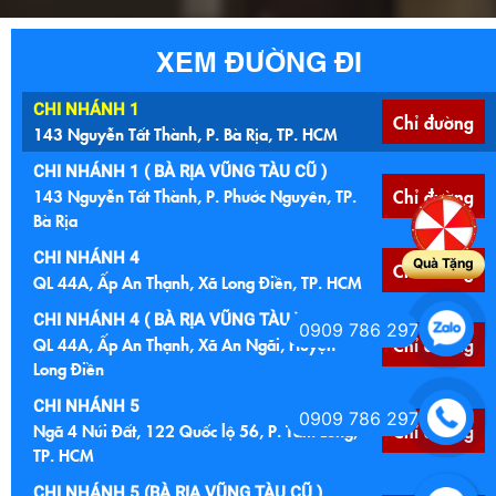
XEM ĐƯỜNG ĐI
CHI NHÁNH 1
Chỉ đường
143 Nguyễn Tất Thành, P. Bà Rịa, TP. HCM
CHI NHÁNH 1 ( BÀ RỊA VŨNG TÀU CŨ )
143 Nguyễn Tất Thành, P. Phước Nguyên, TP.
Chỉ đường
Bà Rịa
CHI NHÁNH 4
Quà Tặng
Chỉ đường
QL 44A, Ấp An Thạnh, Xã Long Điền, TP. HCM
CHI NHÁNH 4 ( BÀ RỊA VŨNG TÀU )
0909 786 297
QL 44A, Ấp An Thạnh, Xã An Ngãi, Huyện
Chỉ đường
Long Điền
CHI NHÁNH 5
0909 786 297
Ngã 4 Núi Đất, 122 Quốc lộ 56, P. Tam Long,
Chỉ đường
TP. HCM
CHI NHÁNH 5 (BÀ RỊA VŨNG TÀU CŨ )