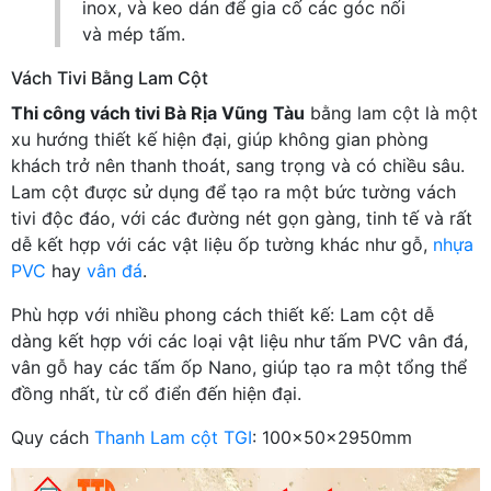
inox, và keo dán để gia cố các góc nối
và mép tấm.
Vách Tivi Bằng Lam Cột
Thi công vách tivi Bà Rịa Vũng
Tàu
bằng lam cột là một
xu hướng thiết kế hiện đại, giúp không gian phòng
khách trở nên thanh thoát, sang trọng và có chiều sâu.
Lam cột được sử dụng để tạo ra một bức tường vách
tivi độc đáo, với các đường nét gọn gàng, tinh tế và rất
dễ kết hợp với các vật liệu ốp tường khác như gỗ,
nhựa
PVC
hay
vân đá
.
Phù hợp với nhiều phong cách thiết kế: Lam cột dễ
dàng kết hợp với các loại vật liệu như tấm PVC vân đá,
vân gỗ hay các tấm ốp Nano, giúp tạo ra một tổng thể
đồng nhất, từ cổ điển đến hiện đại.
Quy cách
Thanh Lam cột TGI
: 100x50x2950mm