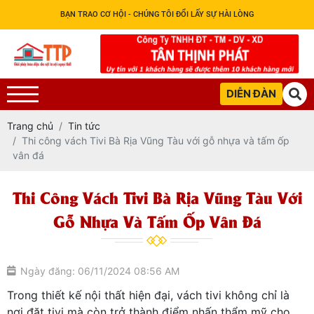
BẠN TRAO CƠ HỘI - CHÚNG TÔI ĐỔI LẤY SỰ HÀI LÒNG
DIỄN ĐÀN
Trang chủ
Tin tức
Thi công vách Tivi Bà Rịa Vũng Tàu với gỗ nhựa và tấm ốp
vân đá
Thi Công Vách Tivi Bà Rịa Vũng Tàu Với
Gỗ Nhựa Và Tấm Ốp Vân Đá
Ngày đăng: 06/11/2024 08:56 AM
Trong thiết kế nội thất hiện đại, vách tivi không chỉ là
nơi đặt tivi mà còn trở thành điểm nhấn thẩm mỹ cho