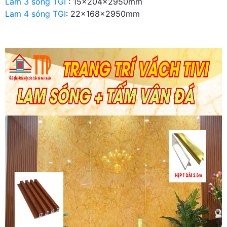
Lam 3 sóng TGI
: 15x204x2950mm
Lam 4 sóng TGI
: 22x168x2950mm