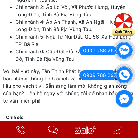
Chi nhánh 2: Ấp Lò Vôi, Xã Phước Hưng, Huyện
Long Điền, Tỉnh Bà Rịa Vũng Tàu.
Chi nhánh 4: Ấp An Thạnh, Xã An Ngãi, Huyện
Long Điền, Tỉnh Bà Rịa Vũng Tàu.
Quà Tặng
Chi nhánh 5: Ngã Tư Núi Đất, QL 56, Xã Hòa Long,
TP. Bà Rịa.
0909 786 297
Chi nhánh 6: Cầu Đất Đỏ, Quốc lộ 55, Thị trấn Đất
Đỏ, Tỉnh Bà Rịa Vũng Tàu
Với bài viết này, Tân Thịnh Phát hy vọng cung cấp cho
0909 786 297
bạn những thông tin hữu ích và chi tiết về các loại vật
liệu cho vách tivi. Sẵn sàng làm mới không gian sống
của bạn? Liên hệ ngay với chúng tôi để nhận báo giá và
tư vấn miễn phí!
Chia sẻ: