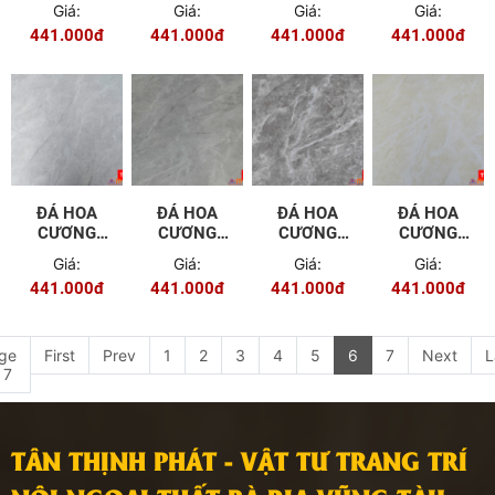
Giá:
Giá:
Giá:
Giá:
441.000đ
441.000đ
441.000đ
441.000đ
ĐÁ HOA
ĐÁ HOA
ĐÁ HOA
ĐÁ HOA
CƯƠNG
CƯƠNG
CƯƠNG
CƯƠNG
PVC - 9654
PVC - 9655
PVC - 9656
PVC - 9657
Giá:
Giá:
Giá:
Giá:
441.000đ
441.000đ
441.000đ
441.000đ
ge
First
Prev
1
2
3
4
5
6
7
Next
L
 7
TÂN THỊNH PHÁT - VẬT TƯ TRANG TRÍ