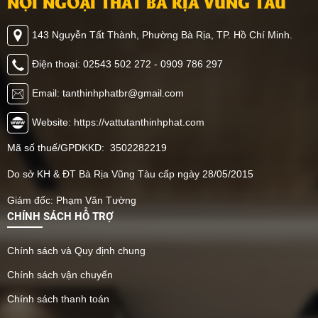
NỘI NGOẠI THẤT BÀ RỊA VŨNG TÀU
143 Nguyễn Tất Thành, Phường Bà Rịa, TP. Hồ Chí Minh.
Điện thoại: 02543 502 272 - 0909 786 297
Email: tanthinhphatbr@gmail.com
Website: https://vattutanthinhphat.com
Mã số thuế/GPDKKD: 3502282219
Do sở KH & ĐT Bà Rịa Vũng Tàu cấp ngày 28/05/2015
Giám đốc: Phạm Văn Tường
CHÍNH SÁCH HỖ TRỢ
Chính sách và Quy định chung
Chính sách vận chuyển
Chính sách thanh toán