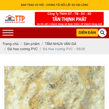
BẠN TRAO CƠ HỘI - CHÚNG TÔI ĐỔI LẤY SỰ HÀI LÒNG
DIỄN ĐÀN
Trang chủ
Sản phẩm
TẤM NHỰA VÂN ĐÁ
Đá hoa cương PVC
Đá hoa cương PVC - 9606