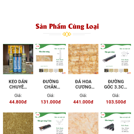
Sản Phẩm Cùng Loại
KEO DÁN
ĐƯỜNG
ĐÁ HOA
ĐƯỜNG
CHUYÊN
CHÂN
CƯƠNG
GÓC 3.3CM
DỤNG TGI
TƯỜNG 12
PVC TGP -
TGL - 6901
Giá:
Giá:
Giá:
Giá:
CM TGL -
9601
44.800đ
131.000đ
441.000đ
103.500đ
7915