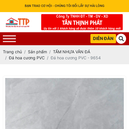
BẠN TRAO CƠ HỘI - CHÚNG TÔI ĐỔI LẤY SỰ HÀI LÒNG
DIỄN ĐÀN
Trang chủ
Sản phẩm
TẤM NHỰA VÂN ĐÁ
Đá hoa cương PVC
Đá hoa cương PVC - 9654