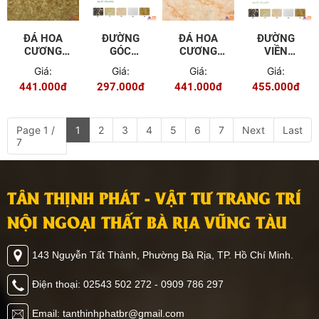
ĐÁ HOA
ĐƯỜNG
ĐÁ HOA
ĐƯỜNG
CƯƠNG
GÓC
CƯƠNG
VIỀN
PVC TGP -
TRONG
PVC TGP -
TRANG TRÍ
Giá:
Giá:
Giá:
Giá:
9602
7.5CM TGL
9605
15CM TGL
441.000đ
297.000đ
441.000đ
455.000đ
- 6902
- 6909
Page 1 /
1
2
3
4
5
6
7
Next
Last
7
TÂN THỊNH PHÁT - VẬT TƯ TRANG TRÍ
NỘI NGOẠI THẤT BÀ RỊA VŨNG TÀU
143 Nguyễn Tất Thành, Phường Bà Rịa, TP. Hồ Chí Minh.
Điện thoại: 02543 502 272 - 0909 786 297
Email: tanthinhphatbr@gmail.com