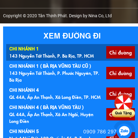
Copyright © 2020 Tân Thịnh Phát. Design by Nina Co, Ltd
XEM ĐƯỜNG ĐI
CHI NHÁNH 1
Chỉ đường
143 Nguyễn Tất Thành, P. Bà Rịa, TP. HCM
CHI NHÁNH 1 ( BÀ RỊA VŨNG TÀU CŨ )
143 Nguyễn Tất Thành, P. Phước Nguyên, TP.
Chỉ đường
Bà Rịa
CHI NHÁNH 4
Chỉ đường
QL 44A, Ấp An Thạnh, Xã Long Điền, TP. HCM
CHI NHÁNH 4 ( BÀ RỊA VŨNG TÀU )
Quà Tặng
QL 44A, Ấp An Thạnh, Xã An Ngãi, Huyện
Chỉ đường
Long Điền
0909 786 297
CHI NHÁNH 5