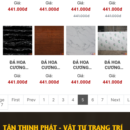
Giá:
Giá:
Giá:
Giá:
441.000đ
441.000đ
441.000đ
441.000đ
441.000đ
441.000đ
ĐÁ HOA
ĐÁ HOA
ĐÁ HOA
ĐÁ HOA
CƯƠNG
CƯƠNG
CƯƠNG
CƯƠNG
PVC - 9644
PVC - 9645
PVC - 9648
PVC - 9649
Giá:
Giá:
Giá:
Giá:
441.000đ
441.000đ
441.000đ
441.000đ
ge
First
Prev
1
2
3
4
5
6
7
Next
L
 7
TÂN THỊNH PHÁT - VẬT TƯ TRANG TRÍ