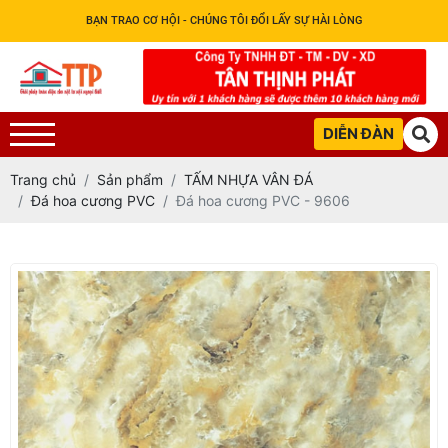
BẠN TRAO CƠ HỘI - CHÚNG TÔI ĐỔI LẤY SỰ HÀI LÒNG
DIỄN ĐÀN
Trang chủ
Sản phẩm
TẤM NHỰA VÂN ĐÁ
Đá hoa cương PVC
Đá hoa cương PVC - 9606