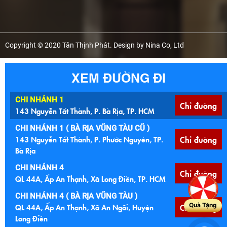
Copyright © 2020 Tân Thịnh Phát. Design by Nina Co, Ltd
XEM ĐƯỜNG ĐI
CHI NHÁNH 1
Chỉ đường
143 Nguyễn Tất Thành, P. Bà Rịa, TP. HCM
CHI NHÁNH 1 ( BÀ RỊA VŨNG TÀU CŨ )
143 Nguyễn Tất Thành, P. Phước Nguyên, TP.
Chỉ đường
Bà Rịa
CHI NHÁNH 4
Chỉ đường
QL 44A, Ấp An Thạnh, Xã Long Điền, TP. HCM
CHI NHÁNH 4 ( BÀ RỊA VŨNG TÀU )
Quà Tặng
QL 44A, Ấp An Thạnh, Xã An Ngãi, Huyện
Chỉ đường
Long Điền