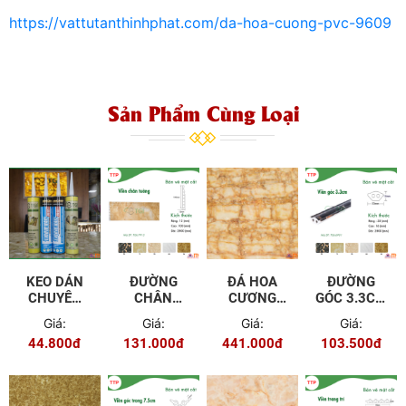
https://vattutanthinhphat.com/da-hoa-cuong-pvc-9609
Sản Phẩm Cùng Loại
KEO DÁN
ĐƯỜNG
ĐÁ HOA
ĐƯỜNG
CHUYÊN
CHÂN
CƯƠNG
GÓC 3.3CM
DỤNG TGI
TƯỜNG 12
PVC TGP -
TGL - 6901
Giá:
Giá:
Giá:
Giá:
CM TGL -
9601
44.800đ
131.000đ
441.000đ
103.500đ
7915