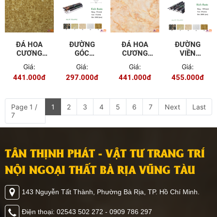
ĐÁ HOA
ĐƯỜNG
ĐÁ HOA
ĐƯỜNG
CƯƠNG
GÓC
CƯƠNG
VIỀN
PVC TGP -
TRONG
PVC TGP -
TRANG TRÍ
Giá:
Giá:
Giá:
Giá:
9602
7.5CM TGL
9605
15CM TGL
441.000đ
297.000đ
441.000đ
455.000đ
- 6902
- 6909
Page 1 /
1
2
3
4
5
6
7
Next
Last
7
TÂN THỊNH PHÁT - VẬT TƯ TRANG TRÍ
NỘI NGOẠI THẤT BÀ RỊA VŨNG TÀU
143 Nguyễn Tất Thành, Phường Bà Rịa, TP. Hồ Chí Minh.
Điện thoại: 02543 502 272 - 0909 786 297