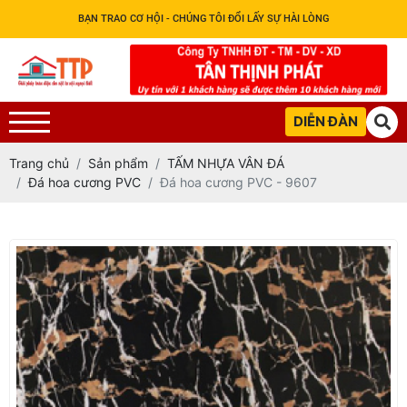
BẠN TRAO CƠ HỘI - CHÚNG TÔI ĐỔI LẤY SỰ HÀI LÒNG
DIỄN ĐÀN
Trang chủ
Sản phẩm
TẤM NHỰA VÂN ĐÁ
Đá hoa cương PVC
Đá hoa cương PVC - 9607