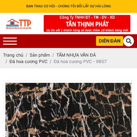
BẠN TRAO CƠ HỘI - CHÚNG TÔI ĐỔI LẤY SỰ HÀI LÒNG
DIỄN ĐÀN
Trang chủ
Sản phẩm
TẤM NHỰA VÂN ĐÁ
Đá hoa cương PVC
Đá hoa cương PVC - 9607