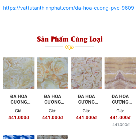
https://vattutanthinhphat.com/da-hoa-cuong-pvc-9609
Sản Phẩm Cùng Loại
ĐÁ HOA
ĐÁ HOA
ĐÁ HOA
ĐÁ HOA
CƯƠNG
CƯƠNG
CƯƠNG
CƯƠNG
PVC - TGC
PVC - TGC
PVC - TGC
PVC - TGS
Giá:
Giá:
Giá:
Giá:
- 01
- 02
-05
- 06
441.000đ
441.000đ
441.000đ
441.000đ
441.000đ