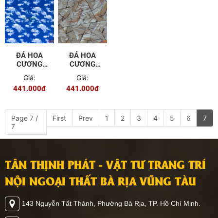
ĐÁ HOA
ĐÁ HOA
CƯƠNG
CƯƠNG
PVC - TGC
PVC - TGC
Giá:
Giá:
- 09
- 08
441.000đ
441.000đ
Page 7 /
First
Prev
1
2
3
4
5
6
7
7
TÂN THỊNH PHÁT - VẬT TƯ TRANG TRÍ
NỘI NGOẠI THẤT BÀ RỊA VŨNG TÀU
143 Nguyễn Tất Thành, Phường Bà Rịa, TP. Hồ Chí Minh.