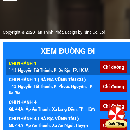
Copyright © 2020 Tân Thịnh Phát. Design by Nina Co, Ltd
XEM ĐƯỜNG ĐI
CHI NHÁNH 1
Chỉ đường
143 Nguyễn Tất Thành, P. Bà Rịa, TP. HCM
CHI NHÁNH 1 ( BÀ RỊA VŨNG TÀU CŨ )
143 Nguyễn Tất Thành, P. Phước Nguyên, TP.
Chỉ đường
Bà Rịa
CHI NHÁNH 4
Chỉ đường
QL 44A, Ấp An Thạnh, Xã Long Điền, TP. HCM
CHI NHÁNH 4 ( BÀ RỊA VŨNG TÀU )
Quà Tặng
QL 44A, Ấp An Thạnh, Xã An Ngãi, Huyện
Chỉ đường