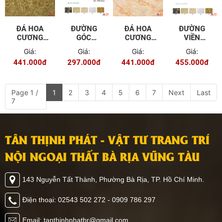
ĐÁ HOA
ĐƯỜNG
ĐÁ HOA
ĐƯỜNG
CƯƠNG
GÓC
CƯƠNG
VIỀN
PVC TGP -
TRONG
PVC TGP -
TRANG TRÍ
Giá:
Giá:
Giá:
Giá:
9602
7.5CM TGL
9605
15CM TGL
441.000đ
297.000đ
441.000đ
455.000đ
- 6902
- 6909
Page 1 /
1
2
3
4
5
6
7
Next
Last
7
TÂN THỊNH PHÁT - VẬT TƯ TRANG TRÍ
NỘI NGOẠI THẤT BÀ RỊA VŨNG TÀU
143 Nguyễn Tất Thành, Phường Bà Rịa, TP. Hồ Chí Minh.
Điện thoại: 02543 502 272 - 0909 786 297
Email: tanthinhphatbr@gmail.com