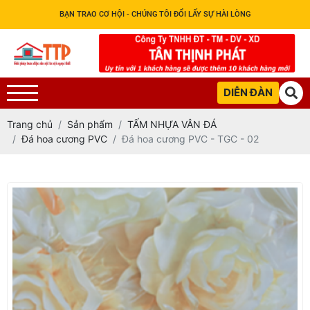
BẠN TRAO CƠ HỘI - CHÚNG TÔI ĐỔI LẤY SỰ HÀI LÒNG
DIỄN ĐÀN
Trang chủ
Sản phẩm
TẤM NHỰA VÂN ĐÁ
Đá hoa cương PVC
Đá hoa cương PVC - TGC - 02