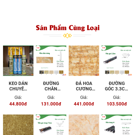
Sản Phẩm Cùng Loại
KEO DÁN
ĐƯỜNG
ĐÁ HOA
ĐƯỜNG
CHUYÊN
CHÂN
CƯƠNG
GÓC 3.3CM
DỤNG TGI
TƯỜNG 12
PVC TGP -
TGL - 6901
Giá:
Giá:
Giá:
Giá:
CM TGL -
9601
44.800đ
131.000đ
441.000đ
103.500đ
7915