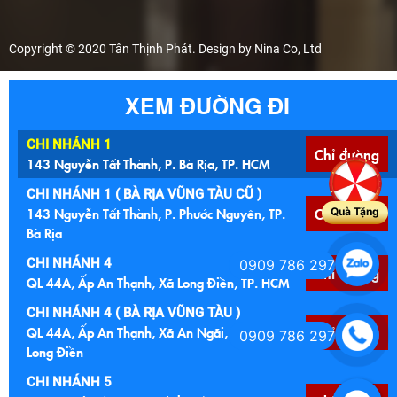
Copyright © 2020 Tân Thịnh Phát. Design by Nina Co, Ltd
XEM ĐƯỜNG ĐI
CHI NHÁNH 1
Chỉ đường
143 Nguyễn Tất Thành, P. Bà Rịa, TP. HCM
CHI NHÁNH 1 ( BÀ RỊA VŨNG TÀU CŨ )
143 Nguyễn Tất Thành, P. Phước Nguyên, TP.
Chỉ đường
Quà Tặng
Bà Rịa
CHI NHÁNH 4
0909 786 297
Chỉ đường
QL 44A, Ấp An Thạnh, Xã Long Điền, TP. HCM
CHI NHÁNH 4 ( BÀ RỊA VŨNG TÀU )
QL 44A, Ấp An Thạnh, Xã An Ngãi, Huyện
Chỉ đường
0909 786 297
Long Điền
CHI NHÁNH 5