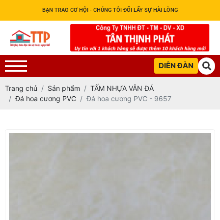
BẠN TRAO CƠ HỘI - CHÚNG TÔI ĐỔI LẤY SỰ HÀI LÒNG
DIỄN ĐÀN
Trang chủ
Sản phẩm
TẤM NHỰA VÂN ĐÁ
Đá hoa cương PVC
Đá hoa cương PVC - 9657