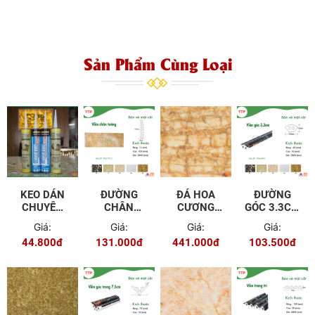
Sản Phẩm Cùng Loại
KEO DÁN
ĐƯỜNG
ĐÁ HOA
ĐƯỜNG
CHUYÊN
CHÂN
CƯƠNG
GÓC 3.3CM
DỤNG TGI
TƯỜNG 12
PVC TGP -
TGL - 6901
Giá:
Giá:
Giá:
Giá:
CM TGL -
9601
44.800đ
131.000đ
441.000đ
103.500đ
7915