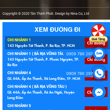
Copyright © 2020 Tân Thịnh Phát. Design by Nina Co, Ltd
XEM ĐƯỜNG ĐI
Quà Tặng
CHI NHÁNH 1
Chỉ đường
143 Nguyễn Tất Thành, P. Bà Rịa, TP. HCM
0909 786 297
CHI NHÁNH 1 ( BÀ RỊA VŨNG TÀU CŨ )
143 Nguyễn Tất Thành, P. Phước Nguyên, TP.
Chỉ đường
Bà Rịa
CHI NHÁNH 4
0909 786 297
Chỉ đường
QL 44A, Ấp An Thạnh, Xã Long Điền, TP. HCM
CHI NHÁNH 4 ( BÀ RỊA VŨNG TÀU )
QL 44A, Ấp An Thạnh, Xã An Ngãi, Huyện
Chỉ đường
Long Điền
CHI NHÁNH 5