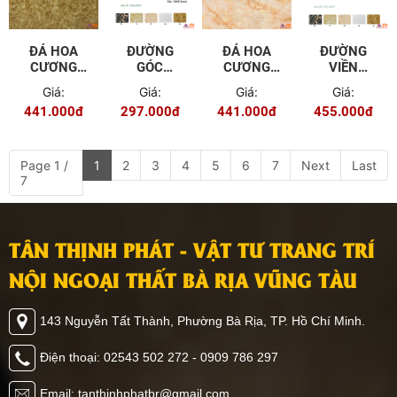
ĐÁ HOA
ĐƯỜNG
ĐÁ HOA
ĐƯỜNG
CƯƠNG
GÓC
CƯƠNG
VIỀN
PVC TGP -
TRONG
PVC TGP -
TRANG TRÍ
Giá:
Giá:
Giá:
Giá:
9602
7.5CM TGL
9605
15CM TGL
441.000đ
297.000đ
441.000đ
455.000đ
- 6902
- 6909
Page 1 /
1
2
3
4
5
6
7
Next
Last
7
TÂN THỊNH PHÁT - VẬT TƯ TRANG TRÍ
NỘI NGOẠI THẤT BÀ RỊA VŨNG TÀU
143 Nguyễn Tất Thành, Phường Bà Rịa, TP. Hồ Chí Minh.
Điện thoại: 02543 502 272 - 0909 786 297
Email: tanthinhphatbr@gmail.com