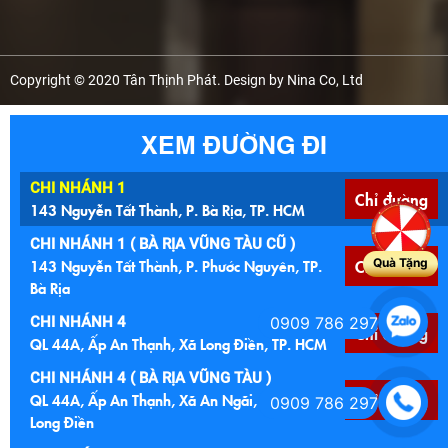
Copyright © 2020 Tân Thịnh Phát. Design by Nina Co, Ltd
XEM ĐƯỜNG ĐI
CHI NHÁNH 1
Chỉ đường
143 Nguyễn Tất Thành, P. Bà Rịa, TP. HCM
CHI NHÁNH 1 ( BÀ RỊA VŨNG TÀU CŨ )
143 Nguyễn Tất Thành, P. Phước Nguyên, TP.
Chỉ đường
Quà Tặng
Bà Rịa
CHI NHÁNH 4
0909 786 297
Chỉ đường
QL 44A, Ấp An Thạnh, Xã Long Điền, TP. HCM
CHI NHÁNH 4 ( BÀ RỊA VŨNG TÀU )
QL 44A, Ấp An Thạnh, Xã An Ngãi, Huyện
Chỉ đường
0909 786 297
Long Điền