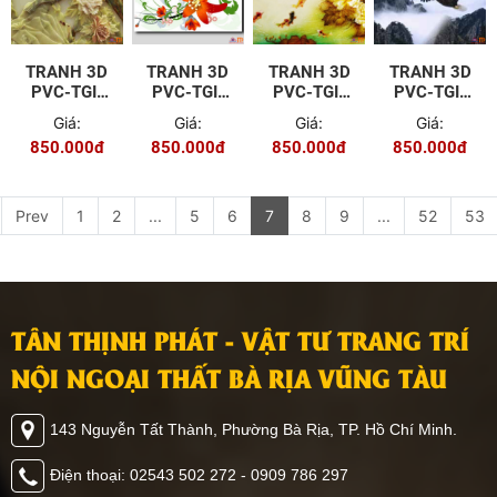
TRANH 3D
TRANH 3D
TRANH 3D
TRANH 3D
PVC-TGI-
PVC-TGI-
PVC-TGI-
PVC-TGI-
YD-P105
YS-P012
ZS-P014
FJ-P015
Giá:
Giá:
Giá:
Giá:
850.000đ
850.000đ
850.000đ
850.000đ
Prev
1
2
...
5
6
7
8
9
...
52
53
TÂN THỊNH PHÁT - VẬT TƯ TRANG TRÍ
NỘI NGOẠI THẤT BÀ RỊA VŨNG TÀU
143 Nguyễn Tất Thành, Phường Bà Rịa, TP. Hồ Chí Minh.
Điện thoại: 02543 502 272 - 0909 786 297