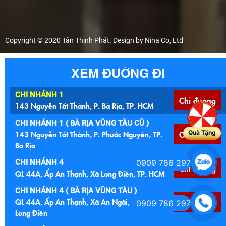
Copyright © 2020 Tân Thịnh Phát. Design by Nina Co, Ltd
XEM ĐƯỜNG ĐI
CHI NHÁNH 1
Chỉ đường
143 Nguyễn Tất Thành, P. Bà Rịa, TP. HCM
CHI NHÁNH 1 ( BÀ RỊA VŨNG TÀU CŨ )
143 Nguyễn Tất Thành, P. Phước Nguyên, TP.
Chỉ đường
Quà Tặng
Bà Rịa
CHI NHÁNH 4
0909 786 297
Chỉ đường
QL 44A, Ấp An Thạnh, Xã Long Điền, TP. HCM
CHI NHÁNH 4 ( BÀ RỊA VŨNG TÀU )
QL 44A, Ấp An Thạnh, Xã An Ngãi, Huyện
Chỉ đường
0909 786 297
Long Điền