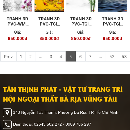
TRANH 3D
TRANH 3D
TRANH 3D
TRANH 3D
PVC-WM-
PVC-TGI-
PVC-TGI-
PVC-TGI-
P006
ZS-P010
ZS-P001
FJ-P011
Giá:
Giá:
Giá:
Giá:
850.000đ
850.000đ
850.000đ
850.000đ
Prev
1
2
...
3
4
5
6
7
...
52
53
TÂN THỊNH PHÁT - VẬT TƯ TRANG TRÍ
NỘI NGOẠI THẤT BÀ RỊA VŨNG TÀU
143 Nguyễn Tất Thành, Phường Bà Rịa, TP. Hồ Chí Minh.
Điện thoại: 02543 502 272 - 0909 786 297