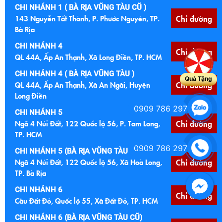
CHI NHÁNH 1 ( BÀ RỊA VŨNG TÀU CŨ )
143 Nguyễn Tất Thành, P. Phước Nguyên, TP.
Chỉ đường
Bà Rịa
CHI NHÁNH 4
Chỉ đường
QL 44A, Ấp An Thạnh, Xã Long Điền, TP. HCM
CHI NHÁNH 4 ( BÀ RỊA VŨNG TÀU )
Quà Tặng
QL 44A, Ấp An Thạnh, Xã An Ngãi, Huyện
Chỉ đường
Long Điền
0909 786 297
CHI NHÁNH 5
Ngã 4 Núi Đất, 122 Quốc lộ 56, P. Tam Long,
Chỉ đường
TP. HCM
0909 786 297
CHI NHÁNH 5 (BÀ RỊA VŨNG TÀU CŨ )
Ngã 4 Núi Đất, 122 Quốc lộ 56, Xã Hoà Long,
Chỉ đường
TP. Bà Rịa
CHI NHÁNH 6
Chỉ đường
Cầu Đất Đỏ, Quốc lộ 55, Xã Đất Đỏ, TP. HCM
CHI NHÁNH 6 (BÀ RỊA VŨNG TÀU CŨ)