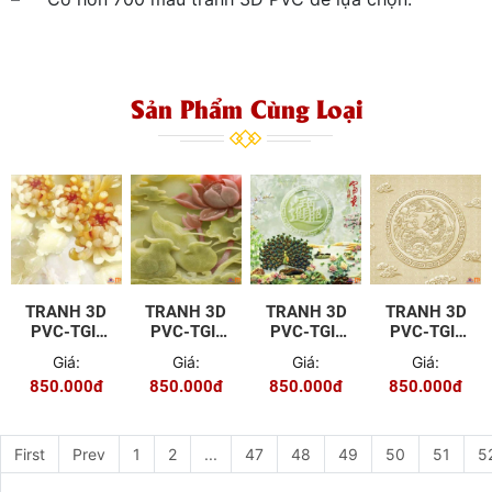
Sản Phẩm Cùng Loại
TRANH 3D
TRANH 3D
TRANH 3D
TRANH 3D
PVC-TGI-
PVC-TGI-
PVC-TGI-
PVC-TGI-
YD-51
YD-9
YD-124
YD-P82
Giá:
Giá:
Giá:
Giá:
850.000đ
850.000đ
850.000đ
850.000đ
First
Prev
1
2
...
47
48
49
50
51
5