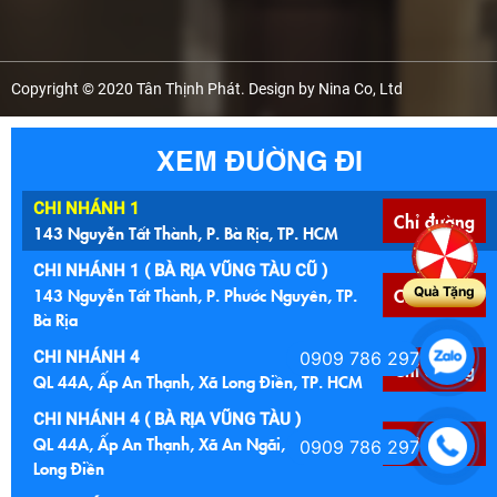
Copyright © 2020 Tân Thịnh Phát. Design by Nina Co, Ltd
XEM ĐƯỜNG ĐI
CHI NHÁNH 1
Chỉ đường
143 Nguyễn Tất Thành, P. Bà Rịa, TP. HCM
CHI NHÁNH 1 ( BÀ RỊA VŨNG TÀU CŨ )
143 Nguyễn Tất Thành, P. Phước Nguyên, TP.
Chỉ đường
Quà Tặng
Bà Rịa
CHI NHÁNH 4
0909 786 297
Chỉ đường
QL 44A, Ấp An Thạnh, Xã Long Điền, TP. HCM
CHI NHÁNH 4 ( BÀ RỊA VŨNG TÀU )
QL 44A, Ấp An Thạnh, Xã An Ngãi, Huyện
Chỉ đường
0909 786 297
Long Điền