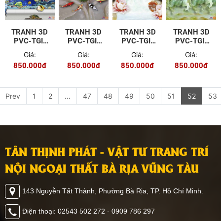
TRANH 3D
TRANH 3D
TRANH 3D
TRANH 3D
PVC-TGI-
PVC-TGI-
PVC-TGI-
PVC-TGI-
YD-P177
YD-3
YD-77
YD-98
Giá:
Giá:
Giá:
Giá:
850.000đ
850.000đ
850.000đ
850.000đ
Prev
1
2
...
47
48
49
50
51
52
53
TÂN THỊNH PHÁT - VẬT TƯ TRANG TRÍ
NỘI NGOẠI THẤT BÀ RỊA VŨNG TÀU
143 Nguyễn Tất Thành, Phường Bà Rịa, TP. Hồ Chí Minh.
Điện thoại: 02543 502 272 - 0909 786 297