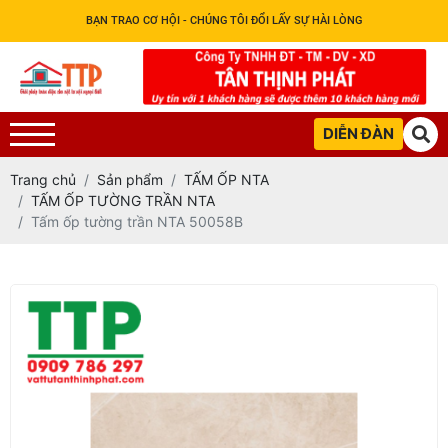
BẠN TRAO CƠ HỘI - CHÚNG TÔI ĐỔI LẤY SỰ HÀI LÒNG
DIỄN ĐÀN
Trang chủ
Sản phẩm
TẤM ỐP NTA
TẤM ỐP TƯỜNG TRẦN NTA
Tấm ốp tường trần NTA 50058B