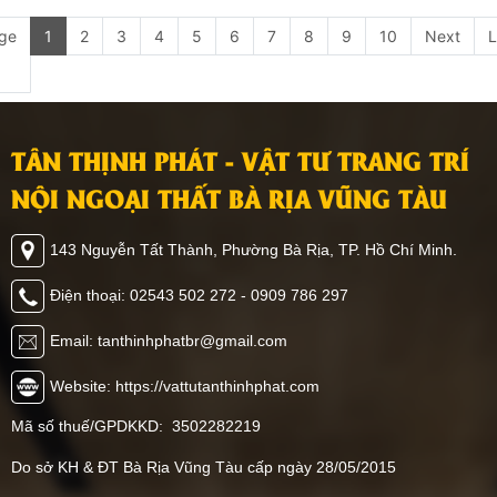
ge
1
2
3
4
5
6
7
8
9
10
Next
L
TÂN THỊNH PHÁT - VẬT TƯ TRANG TRÍ
NỘI NGOẠI THẤT BÀ RỊA VŨNG TÀU
143 Nguyễn Tất Thành, Phường Bà Rịa, TP. Hồ Chí Minh.
Điện thoại: 02543 502 272 - 0909 786 297
Email: tanthinhphatbr@gmail.com
Website: https://vattutanthinhphat.com
Mã số thuế/GPDKKD: 3502282219
Do sở KH & ĐT Bà Rịa Vũng Tàu cấp ngày 28/05/2015