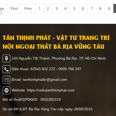
ge
First
Prev
1
2
3
4
5
6
7
8
9
 /
TÂN THỊNH PHÁT - VẬT TƯ TRANG TRÍ
NỘI NGOẠI THẤT BÀ RỊA VŨNG TÀU
143 Nguyễn Tất Thành, Phường Bà Rịa, TP. Hồ Chí Minh.
Điện thoại: 02543 502 272 - 0909 786 297
Email: tanthinhphatbr@gmail.com
Website: https://vattutanthinhphat.com
Mã số thuế/GPDKKD: 3502282219
Do sở KH & ĐT Bà Rịa Vũng Tàu cấp ngày 28/05/2015