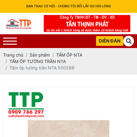
BẠN TRAO CƠ HỘI - CHÚNG TÔI ĐỔI LẤY SỰ HÀI LÒNG
DIỄN ĐÀN
Trang chủ
Sản phẩm
TẤM ỐP NTA
TẤM ỐP TƯỜNG TRẦN NTA
Tấm ốp tường trần NTA 50058B