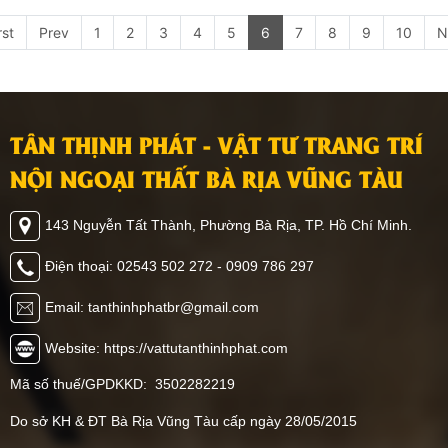
rst
Prev
1
2
3
4
5
6
7
8
9
10
N
TÂN THỊNH PHÁT - VẬT TƯ TRANG TRÍ
NỘI NGOẠI THẤT BÀ RỊA VŨNG TÀU
143 Nguyễn Tất Thành, Phường Bà Rịa, TP. Hồ Chí Minh.
Điện thoại: 02543 502 272 - 0909 786 297
Email: tanthinhphatbr@gmail.com
Website: https://vattutanthinhphat.com
Mã số thuế/GPDKKD: 3502282219
Do sở KH & ĐT Bà Rịa Vũng Tàu cấp ngày 28/05/2015