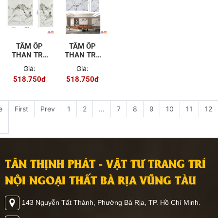
TẤM ỐP
TẤM ỐP
THAN TRE
THAN TRE
ĐỐI XỨNG
VÂN ĐỐI
Giá:
Giá:
SK013
XỨNG
518.750đ
518.750đ
SK004
e
First
Prev
1
2
...
7
8
9
10
11
12
TÂN THỊNH PHÁT - VẬT TƯ TRANG TRÍ
NỘI NGOẠI THẤT BÀ RỊA VŨNG TÀU
143 Nguyễn Tất Thành, Phường Bà Rịa, TP. Hồ Chí Minh.