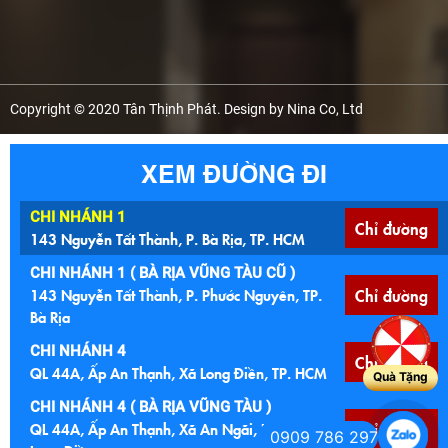
Copyright © 2020 Tân Thịnh Phát. Design by Nina Co, Ltd
XEM ĐƯỜNG ĐI
CHI NHÁNH 1
Chỉ đường
143 Nguyễn Tất Thành, P. Bà Rịa, TP. HCM
CHI NHÁNH 1 ( BÀ RỊA VŨNG TÀU CŨ )
143 Nguyễn Tất Thành, P. Phước Nguyên, TP.
Chỉ đường
Bà Rịa
CHI NHÁNH 4
Chỉ đường
QL 44A, Ấp An Thạnh, Xã Long Điền, TP. HCM
Quà Tặng
CHI NHÁNH 4 ( BÀ RỊA VŨNG TÀU )
QL 44A, Ấp An Thạnh, Xã An Ngãi, Huyện
Chỉ đường
0909 786 297