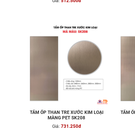
Giá:
512.500đ
TẤM ỐP THAN TRE XƯỚC KIM LOẠI
TẤM Ố
MÀNG PET SK208
Giá:
731.250đ