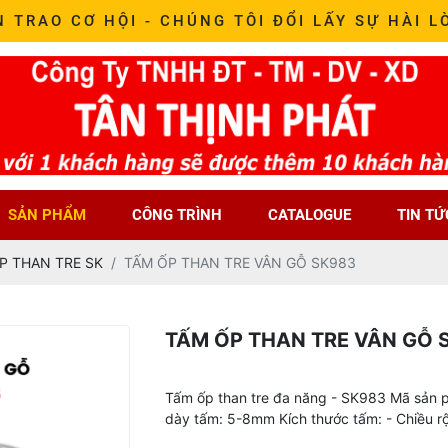
N TRAO CƠ HỘI - CHÚNG TÔI ĐỔI LẤY SỰ HÀI L
SẢN PHẨM
CÔNG TRÌNH
CATALOGUE
TIN TỨ
P THAN TRE SK
TẤM ỐP THAN TRE VÂN GỖ SK983
TẤM ỐP THAN TRE VÂN GỖ 
Tấm ốp than tre đa năng - SK983 Mã sản 
dày tấm: 5-8mm Kích thước tấm: - Chiều 