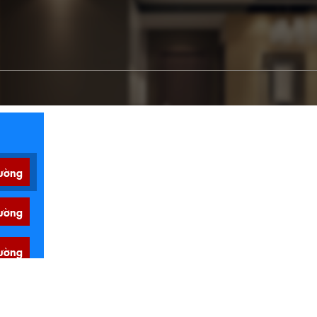
ường
ường
ường
ường