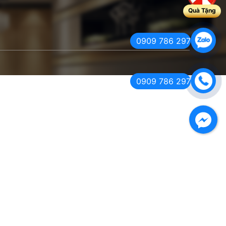
Quà Tặng
0909 786 297
0909 786 297