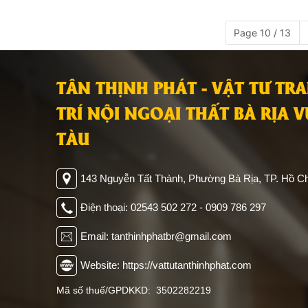
Page 10 / 13
TÂN THỊNH PHÁT - VẬT TƯ TR
TRÍ NỘI NGOẠI THẤT BÀ RỊA 
TÀU
143 Nguyễn Tất Thành, Phường Bà Rịa, TP. Hồ Ch
Điện thoại: 02543 502 272 - 0909 786 297
Email: tanthinhphatbr@gmail.com
Website: https://vattutanthinhphat.com
Mã số thuế/GPDKKD: 3502282219