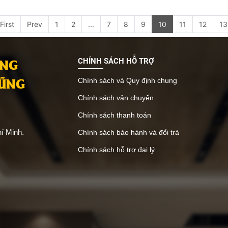
First
Prev
1
2
...
7
8
9
10
11
12
13
ANG
CHÍNH SÁCH HỖ TRỢ
VŨNG
Chính sách và Quy định chung
Chính sách vận chuyển
Chính sách thanh toán
í Minh.
Chính sách bảo hành và đổi trả
Chính sách hỗ trợ đại lý