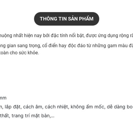
THÔNG TIN SẢN PHẨM
uộng nhất hiện nay bởi đặc tính nổi bật, được ứng dụng rộng rãi
hông gian sang trọng, cổ điển hay độc đáo từ những gam màu đặc
n toàn cho sức khỏe.
mm
, lắp đặt, cách âm, cách nhiệt, không ẩm mốc, dễ dàng b
hất, trang trí mặt bàn,...