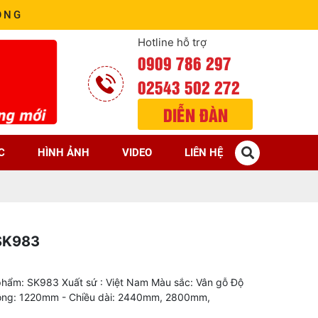
ÒNG
Hotline hỗ trợ
0909 786 297
02543 502 272
DIỄN ĐÀN
C
HÌNH ẢNH
VIDEO
LIÊN HỆ
SK983
phẩm: SK983 Xuất sứ : Việt Nam Màu sắc: Vân gỗ Độ
rộng: 1220mm - Chiều dài: 2440mm, 2800mm,