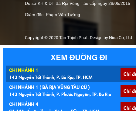
Do sở KH & ĐT Bà Rịa Vũng Tàu cấp ngày 28/05/2015
Giám đốc: Phạm Văn Tường
Copyright © 2020 Tân Thịnh Phát. Design by Nina Co, Ltd
XEM ĐƯỜNG ĐI
CHI NHÁNH 1
Chỉ đ
143 Nguyễn Tất Thành, P. Bà Rịa, TP. HCM
CHI NHÁNH 1 ( BÀ RỊA VŨNG TÀU CŨ )
Chỉ đ
143 Nguyễn Tất Thành, P. Phước Nguyên, TP. Bà Rịa
CHI NHÁNH 4
Chỉ đ
QL 44A, Ấp An Thạnh, Xã Long Điền, TP. HCM
CHI NHÁNH 4 ( BÀ RỊA VŨNG TÀU )
Chỉ đ
QL 44A, Ấp An Thạnh, Xã An Ngãi, Huyện Long Điền