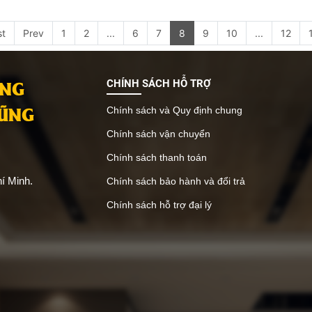
st
Prev
1
2
...
6
7
8
9
10
...
12
ANG
CHÍNH SÁCH HỖ TRỢ
VŨNG
Chính sách và Quy định chung
Chính sách vận chuyển
Chính sách thanh toán
í Minh.
Chính sách bảo hành và đổi trả
Chính sách hỗ trợ đại lý