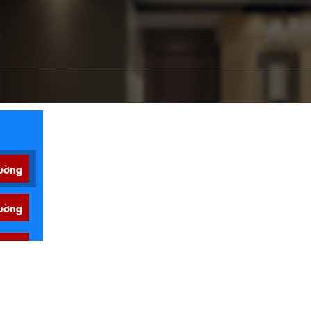
ường
ường
ường
ường