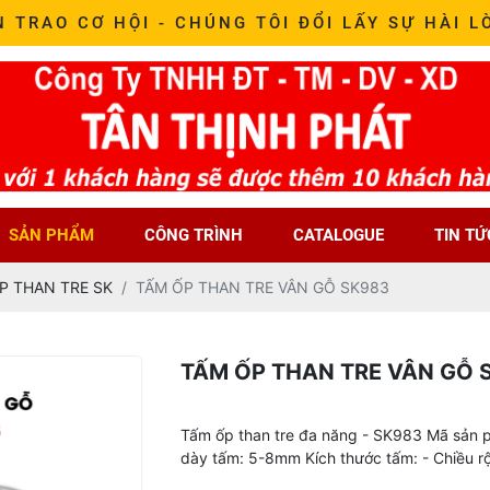
N TRAO CƠ HỘI - CHÚNG TÔI ĐỔI LẤY SỰ HÀI L
SẢN PHẨM
CÔNG TRÌNH
CATALOGUE
TIN TỨ
P THAN TRE SK
TẤM ỐP THAN TRE VÂN GỖ SK983
TẤM ỐP THAN TRE VÂN GỖ 
Tấm ốp than tre đa năng - SK983 Mã sản 
dày tấm: 5-8mm Kích thước tấm: - Chiều 