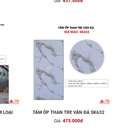
Giá:
437.500đ
M LOẠI
TẤM ỐP THAN TRE VÂN ĐÁ SK632
Giá:
475.000đ