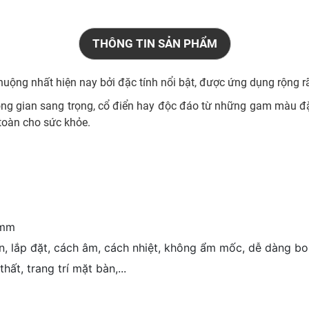
THÔNG TIN SẢN PHẨM
uộng nhất hiện nay bởi đặc tính nổi bật, được ứng dụng rộng rãi
hông gian sang trọng, cổ điển hay độc đáo từ những gam màu đặc
n toàn cho sức khỏe.
mm
, lắp đặt, cách âm, cách nhiệt, không ẩm mốc, dễ dàng b
hất, trang trí mặt bàn,...