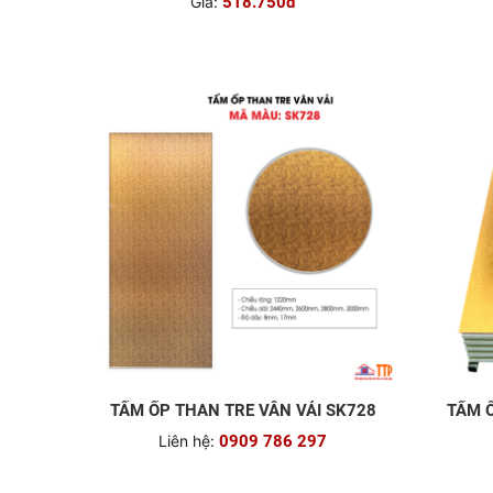
Giá:
518.750đ
TẤM ỐP THAN TRE VÂN VẢI SK728
TẤM Ố
Liên hệ:
0909 786 297