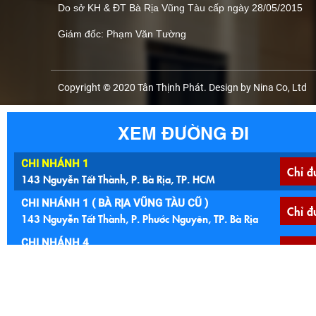
Do sở KH & ĐT Bà Rịa Vũng Tàu cấp ngày 28/05/2015
Giám đốc: Phạm Văn Tường
Copyright © 2020 Tân Thịnh Phát. Design by Nina Co, Ltd
XEM ĐƯỜNG ĐI
CHI NHÁNH 1
Chỉ đ
143 Nguyễn Tất Thành, P. Bà Rịa, TP. HCM
CHI NHÁNH 1 ( BÀ RỊA VŨNG TÀU CŨ )
Chỉ đ
143 Nguyễn Tất Thành, P. Phước Nguyên, TP. Bà Rịa
CHI NHÁNH 4
Chỉ đ
QL 44A, Ấp An Thạnh, Xã Long Điền, TP. HCM
CHI NHÁNH 4 ( BÀ RỊA VŨNG TÀU )
Chỉ đ
QL 44A, Ấp An Thạnh, Xã An Ngãi, Huyện Long Điền