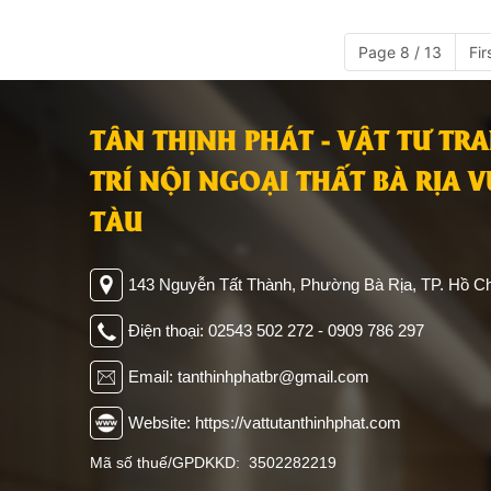
Page 8 / 13
Fir
TÂN THỊNH PHÁT - VẬT TƯ TR
TRÍ NỘI NGOẠI THẤT BÀ RỊA 
TÀU
143 Nguyễn Tất Thành, Phường Bà Rịa, TP. Hồ Ch
Điện thoại: 02543 502 272 - 0909 786 297
Email: tanthinhphatbr@gmail.com
Website: https://vattutanthinhphat.com
Mã số thuế/GPDKKD: 3502282219