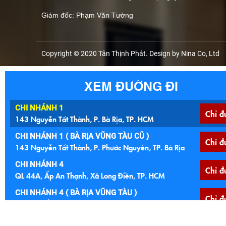
Giám đốc: Phạm Văn Tường
Copyright © 2020 Tân Thịnh Phát. Design by Nina Co, Ltd
XEM ĐƯỜNG ĐI
CHI NHÁNH 1
Chỉ đ
143 Nguyễn Tất Thành, P. Bà Rịa, TP. HCM
CHI NHÁNH 1 ( BÀ RỊA VŨNG TÀU CŨ )
Chỉ đ
143 Nguyễn Tất Thành, P. Phước Nguyên, TP. Bà Rịa
CHI NHÁNH 4
Chỉ đ
QL 44A, Ấp An Thạnh, Xã Long Điền, TP. HCM
CHI NHÁNH 4 ( BÀ RỊA VŨNG TÀU )
Chỉ đ
QL 44A, Ấp An Thạnh, Xã An Ngãi, Huyện Long Điền
CHI NHÁNH 5