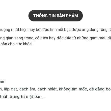
THÔNG TIN SẢN PHẨM
uộng nhất hiện nay bởi đặc tính nổi bật, được ứng dụng rộng rãi
hông gian sang trọng, cổ điển hay độc đáo từ những gam màu đặc
n toàn cho sức khỏe.
mm
, lắp đặt, cách âm, cách nhiệt, không ẩm mốc, dễ dàng b
hất, trang trí mặt bàn,...