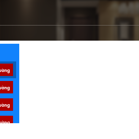
ường
ường
ường
ường