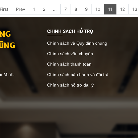
First
Prev
1
2
...
7
8
9
10
11
12
13
ANG
CHÍNH SÁCH HỖ TRỢ
VŨNG
Chính sách và Quy định chung
Chính sách vận chuyển
Chính sách thanh toán
í Minh.
Chính sách bảo hành và đổi trả
Chính sách hỗ trợ đại lý