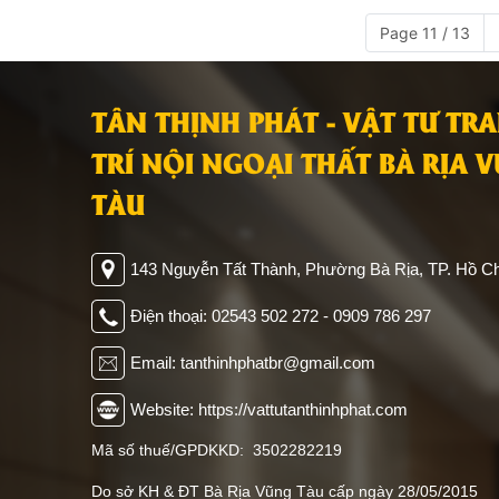
Page 11 / 13
TÂN THỊNH PHÁT - VẬT TƯ TR
TRÍ NỘI NGOẠI THẤT BÀ RỊA 
TÀU
143 Nguyễn Tất Thành, Phường Bà Rịa, TP. Hồ Ch
Điện thoại: 02543 502 272 - 0909 786 297
Email: tanthinhphatbr@gmail.com
Website: https://vattutanthinhphat.com
Mã số thuế/GPDKKD: 3502282219
Do sở KH & ĐT Bà Rịa Vũng Tàu cấp ngày 28/05/2015