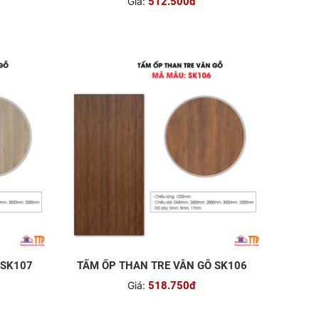
Giá:
512.500đ
 SK107
TẤM ỐP THAN TRE VÂN GỖ SK106
Giá:
518.750đ