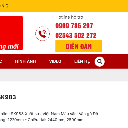
ÒNG
Hotline hỗ trợ
0909 786 297
02543 502 272
DIỄN ĐÀN
C
HÌNH ẢNH
VIDEO
LIÊN HỆ
SK983
phẩm: SK983 Xuất sứ : Việt Nam Màu sắc: Vân gỗ Độ
rộng: 1220mm - Chiều dài: 2440mm, 2800mm,