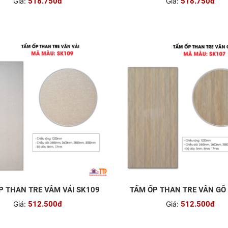
Giá:
518.750đ
Giá:
518.750đ
TẤM ỐP THAN TRE VÂM VẢI SK109
TẤM ỐP THAN TRE VÂN GỖ
Giá:
512.500đ
Giá:
512.500đ