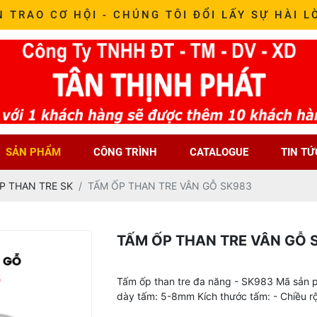
N TRAO CƠ HỘI - CHÚNG TÔI ĐỔI LẤY SỰ HÀI L
SẢN PHẨM
CÔNG TRÌNH
CATALOGUE
TIN TỨ
P THAN TRE SK
TẤM ỐP THAN TRE VÂN GỖ SK983
TẤM ỐP THAN TRE VÂN GỖ 
Tấm ốp than tre đa năng - SK983 Mã sản 
dày tấm: 5-8mm Kích thước tấm: - Chiều 