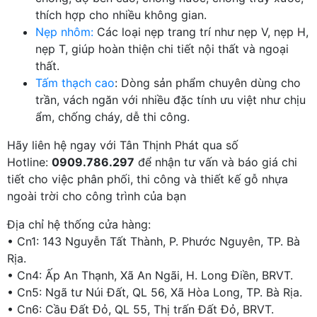
thích hợp cho nhiều không gian.
Nẹp nhôm:
Các loại nẹp trang trí như nẹp V, nẹp H,
nẹp T, giúp hoàn thiện chi tiết nội thất và ngoại
thất.
Tấm thạch cao
: Dòng sản phẩm chuyên dùng cho
trần, vách ngăn với nhiều đặc tính ưu việt như chịu
ẩm, chống cháy, dễ thi công.
Hãy liên hệ ngay với Tân Thịnh Phát qua số
Hotline:
0909.786.297
để nhận tư vấn và báo giá chi
tiết cho việc phân phối, thi công và thiết kế gỗ nhựa
ngoài trời cho công trình của bạn
Địa chỉ hệ thống cửa hàng:
• Cn1: 143 Nguyễn Tất Thành, P. Phước Nguyên, TP. Bà
Rịa.
• Cn4: Ấp An Thạnh, Xã An Ngãi, H. Long Điền, BRVT.
• Cn5: Ngã tư Núi Đất, QL 56, Xã Hòa Long, TP. Bà Rịa.
• Cn6: Cầu Đất Đỏ, QL 55, Thị trấn Đất Đỏ, BRVT.