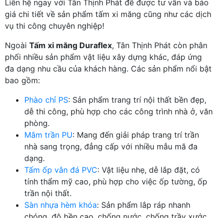
Liên hệ ngay với Tân Thịnh Phát để được tư vấn và báo
giá chi tiết về sản phẩm tấm xi măng cũng như các dịch
vụ thi công chuyên nghiệp!
Ngoài
Tấm xi măng Duraflex
, Tân Thịnh Phát còn phân
phối nhiều sản phẩm vật liệu xây dựng khác, đáp ứng
đa dạng nhu cầu của khách hàng. Các sản phẩm nổi bật
bao gồm:
Phào chỉ PS
: Sản phẩm trang trí nội thất bền đẹp,
dễ thi công, phù hợp cho các công trình nhà ở, văn
phòng.
Mâm trần PU
: Mang đến giải pháp trang trí trần
nhà sang trọng, đẳng cấp với nhiều mẫu mã đa
dạng.
Tấm ốp vân đá PVC
: Vật liệu nhẹ, dễ lắp đặt, có
tính thẩm mỹ cao, phù hợp cho việc ốp tường, ốp
trần nội thất.
Sàn nhựa hèm khóa
: Sản phẩm lắp ráp nhanh
chóng, độ bền cao, chống nước, chống trầy xước,