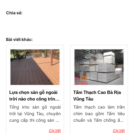
Chia sẻ:
Bài viết khác:
Lựa chọn sàn gỗ ngoài
Tấm Thạch Cao Bà Rịa
trời nào cho công trình
Vũng Tàu
giá rẻ bền theo thời gian
Tổng kho sàn gỗ ngoài
Tấm thạch cao làm trần
???
trời tại Vũng Tàu, chuyên
chìm bao gồm Tấm tiêu
cung cấp thi công sàn gỗ
chuẩn và Tấm chống ẩm.
số lượng lớn, giá cả phù
Tấm thạch cao làm trần
Chi tiết
Chi tiết
hợp, chất liệu bền theo
thả được chia thành Tấm