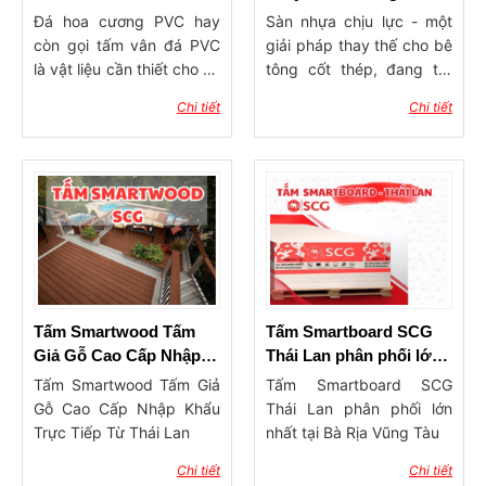
lửng - Xu hướng gác
Đá hoa cương PVC hay
Sàn nhựa chịu lực - một
xép, gác trọ chống ồn
còn gọi tấm vân đá PVC
giải pháp thay thế cho bê
giá rẻ
là vật liệu cần thiết cho thi
tông cốt thép, đang trở
công nội thất
thành xu hướng mới trong
Chi tiết
Chi tiết
việc xây dựng gác lửng
và gác xếp. Với độ bền
vượt trội và khả năng
thẩm mỹ cao, sản phẩm
này hứa hẹn sẽ mang lại
những giá trị lâu dài cho
các công trình. Trong bài
viết này, Tân Thịnh Phát
sẽ cung cấp những thông
tin chi tiết về kích thước,
Tấm Smartwood Tấm
Tấm Smartboard SCG
màu sắc, cùng với báo giá
Giả Gỗ Cao Cấp Nhập
Thái Lan phân phối lớn
cụ thể, giúp quý khách
Khẩu Trực Tiếp Từ Thái
nhất tại Bà Rịa Vũng
Tấm Smartwood Tấm Giả
Tấm Smartboard SCG
hàng có cái nhìn rõ ràng
Lan
Tàu
Gỗ Cao Cấp Nhập Khẩu
Thái Lan phân phối lớn
hơn về sản phẩm.
Trực Tiếp Từ Thái Lan
nhất tại Bà Rịa Vũng Tàu
Chi tiết
Chi tiết