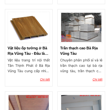
thời gian. Vật tư nội ngoại
thạch cao dán (Thủ công)
thất Tân Thịnh Phát Bà
và Tấm thạch cao in.
Rịa Vũng Tàu
Công ty Tân Thịnh Phát
chuyên cung cấp Thạch
Cao ở Bà Rịa Vũng Tàu có
đội ngũ sẵn sàng tư vấn
cho quý khách.
Vật liệu ốp tường ở Bà
Trần thạch cao Bà Rịa
Rịa Vũng Tàu - Đâu là
Vũng Tàu
chính hãng ???
Vật liệu trang trí nội thất
Chuyên phân phối sỉ và lẻ
Tân Thịnh Phát ở Bà Rịa
trần thạch cao tại bà rịa
Vũng Tàu cung cấp nhiều
vũng tàu, trần thạch cao
mặt hàng chính hãng như
giá rẻ bà rịa vũng tàu
Chi tiết
Chi tiết
Vật liệu ốp tường TGI,
Phào chỉ Hàn Quốc
Saejong, Vật tư tấm ốp
PVC Hwood, Khung
xương Phụ Kiện Thạch
Cao Vĩnh Tường ... Hàng