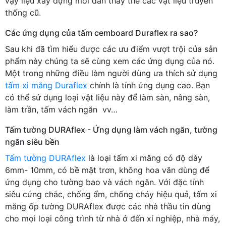
vậy liệu xây dựng mới dần thay thế các vật liệu truyền
thống cũ.
Các ứng dụng của tấm cemboard Duraflex ra sao?
Sau khi đã tìm hiểu được các ưu điểm vượt trội của sản
phẩm này chúng ta sẽ cùng xem các ứng dụng của nó.
Một trong những điều làm người dùng ưa thích sử dụng
tấm xi măng Duraflex
chính là tính ứng dụng cao. Bạn
có thể sử dụng loại vật liệu này để làm sàn, nâng sàn,
làm trần, tấm vách ngăn vv…
Tấm tường DURAflex - Ứng dụng làm vách ngăn, tường
ngăn siêu bền
Tấm tường DURAflex
là loại tấm xi măng có độ dày
6mm- 10mm, có bề mặt trơn, không hoa văn dùng để
ứng dụng cho tường bao và vách ngăn. Với đặc tính
siêu cứng chắc, chống ẩm, chống cháy hiệu quả, tấm xi
măng ốp tường DURAflex được các nhà thầu tin dùng
cho mọi loại công trình từ nhà ở đến xí nghiệp, nhà máy,