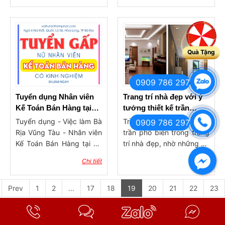
Quà Tặng
0909 786 297
Tuyển dụng Nhân viên
Trang trí nhà đẹp với ý
Kế Toán Bán Hàng tại
tưởng thiết kế trần
Bà Rịa
thạch cao
Tuyển dụng - Việc làm Bà
Trần thạch cao hiện là loại
0909 786 297
Rịa Vũng Tàu - Nhân viên
trần phổ biến trong trang
Kế Toán Bán Hàng tại Bà
trí nhà đẹp, nhờ những ưu
Rịa
điểm độc đáo và nổi trội
Chi tiết
Chi tiết
hơn so với các mẫu trần
thông thường.
Prev
1
2
...
17
18
19
20
21
22
23