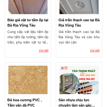
chính hãng, giá cả cạnh
tranh
Báo giá vật tư tấm ốp tại
Giá trần thạch cao tại Bà
Bà Rịa Vũng Tàu
Rịa Vũng Tàu
Cung cấp vật liệu tấm ốp
Giá trần thạch cao tại Bà
như tấm ốp tường, tấm ốp
Rịa Vũng Tàu và các khu
trần, phụ kiện vật tư tấm
vực lân cận
ốp đa dạng đầy đủ chủng
Chi tiết
Chi tiết
loại tại Kho của Công Ty
TNHH Tân Thịnh Phát Bà
Rịa Vũng Tàu, gia bán sỉ
và lẻ
Đá hoa cương PVC ,
Sàn nhựa chịu lực
Tấm vân đá PVC
chuyên làm sàn gác