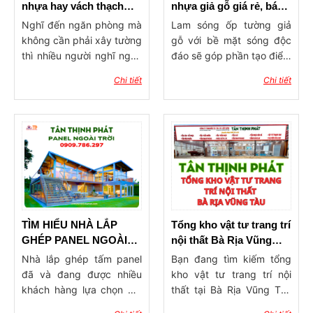
nhựa hay vách thạch
nhựa giả gỗ giá rẻ, báo
cao ngăn phòng?
giá lam ốp tường, trần
Nghĩ đến ngăn phòng mà
Lam sóng ốp tường giả
không cần phải xây tường
gỗ với bề mặt sóng độc
thì nhiều người nghĩ ngay
đáo sẽ góp phần tạo điểm
đến 2 dòng vật liệu phổ
nhấn ấn tượng cho công
Chi tiết
Chi tiết
biến hiện nay đó là vách
trình xây dựng. Sản phẩm
ngăn nhựa và vách thạch
có tính ứng dụng rộng rãi,
cao. Vậy nên dùng vách
được dùng trong trang trí
ngăn nhựa hay vách
ốp tường, ốp trần với ưu
thạch cao ngăn phòng?
điểm độ bền cao, khả
Hãy cùng vật tư Tân
năng chống chịu thời tiết
Thịnh Phát tham khảo qua
tốt, mang đến không gian
bài viết dưới đây để tìm ra
sống tinh tế, hiện đại và
giải pháp làm vách ngăn
đẳng cấp.
phòng phù hợp nhẩt cho
TÌM HIỂU NHÀ LẮP
Tổng kho vật tư trang trí
ngôi nhà của mình nhé!
GHÉP PANEL NGOÀI
nội thất Bà Rịa Vũng
TRỜI
Tàu – Uy tín, đa dạng,
Nhà lắp ghép tấm panel
Bạn đang tìm kiếm tổng
giá tận gốc
đã và đang được nhiều
kho vật tư trang trí nội
khách hàng lựa chọn bởi
thất tại Bà Rịa Vũng Tàu
những ưu điểm và tiện lợi
uy tín, giá tốt và hàng có