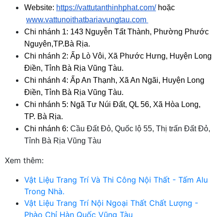
Website:
https://vattutanthinhphat.com/
 hoặc
www.vattunoithatbariavungtau.com 
Chi nhánh 1: 143 Nguyễn Tất Thành, Phường Phước 
Nguyên,TP.Bà Rịa.
Chi nhánh 2: Ấp Lò Vôi, Xã Phước Hưng, Huyện Long 
Điền, Tỉnh Bà Rịa Vũng Tàu.
Chi nhánh 4: Ấp An Thạnh, Xã An Ngãi, Huyện Long 
Điền, Tỉnh Bà Rịa Vũng Tàu.
Chi nhánh 5: Ngã Tư Núi Đất, QL 56, Xã Hòa Long, 
TP. Bà Rịa.
Chi nhánh 6: 
Cầu Đất Đỏ, Quốc lộ 55, Thị trấn Đất Đỏ, 
Tỉnh Bà Rịa Vũng Tàu
Xem thêm:
Vật Liệu Trang Trí Và Thi Công Nội Thất - Tấm Alu
Trong Nhà.
Vật Liệu Trang Trí Nội Ngoại Thất Chất Lượng -
Phào Chỉ Hàn Quốc Vũng Tàu