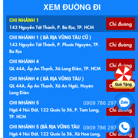
XEM ĐƯỜNG ĐI
CHI NHÁNH 1
Chỉ đường
143 Nguyễn Tất Thành, P. Bà Rịa, TP. HCM
CHI NHÁNH 1 ( BÀ RỊA VŨNG TÀU CŨ )
143 Nguyễn Tất Thành, P. Phước Nguyên, TP.
Chỉ đường
Bà Rịa
CHI NHÁNH 4
Chỉ đường
QL 44A, Ấp An Thạnh, Xã Long Điền, TP. HCM
CHI NHÁNH 4 ( BÀ RỊA VŨNG TÀU )
Quà Tặng
QL 44A, Ấp An Thạnh, Xã An Ngãi, Huyện
Chỉ đường
Long Điền
0909 786 297
CHI NHÁNH 5
Ngã 4 Núi Đất, 122 Quốc lộ 56, P. Tam Long,
Chỉ đường
TP. HCM
CHI NHÁNH 5 (BÀ RỊA VŨNG TÀU CŨ )
0909 786 297
Ngã 4 Núi Đất, 122 Quốc lộ 56, Xã Hoà Long,
Chỉ đường