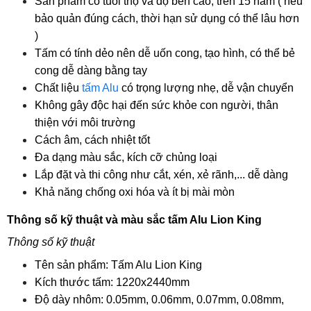
Sản phẩm có tuổi thọ và độ bền cao, trên 15 năm ( nếu 
bảo quản đúng cách, thời hạn sử dụng có thể lâu hơn 
)
Tấm có tính dẻo nên dễ uốn cong, tạo hình, có thể bẻ 
cong dễ dàng bằng tay
Chất liệu 
tấm Alu
 có trọng lượng nhẹ, dễ vận chuyển
Không gây độc hại đến sức khỏe con người, thân 
thiện với môi trường
Cách âm, cách nhiệt tốt 
Đa dạng màu sắc, kích cỡ chủng loại 
Lắp đặt và thi công như cắt, xén, xẻ rãnh,... dễ dàng
Khả năng chống oxi hóa và ít bị mài mòn 
Thông số kỹ thuật và màu sắc tấm Alu Lion King 
Thông số kỹ thuật
Tên sản phẩm: Tấm Alu Lion King 
Kích thước tấm: 1220x2440mm
Độ dày nhôm: 0.05mm, 0.06mm, 0.07mm, 0.08mm, 