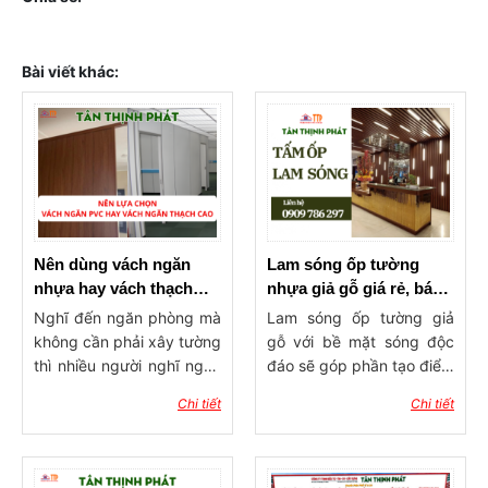
Bài viết khác:
Nên dùng vách ngăn
Lam sóng ốp tường
nhựa hay vách thạch
nhựa giả gỗ giá rẻ, báo
cao ngăn phòng?
giá lam ốp tường, trần
Nghĩ đến ngăn phòng mà
Lam sóng ốp tường giả
không cần phải xây tường
gỗ với bề mặt sóng độc
thì nhiều người nghĩ ngay
đáo sẽ góp phần tạo điểm
đến 2 dòng vật liệu phổ
nhấn ấn tượng cho công
Chi tiết
Chi tiết
biến hiện nay đó là vách
trình xây dựng. Sản phẩm
ngăn nhựa và vách thạch
có tính ứng dụng rộng rãi,
cao. Vậy nên dùng vách
được dùng trong trang trí
ngăn nhựa hay vách
ốp tường, ốp trần với ưu