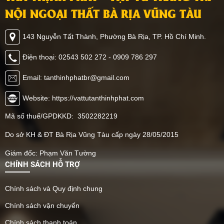
ngờ đến. Hãy cùng Tân
trang trí không gian nhà
NỘI NGOẠI THẤT BÀ RỊA VŨNG TÀU
Thịnh Phát khám phá
mình, cùng tham khảo
ngay vật liệu này có thể
ngay nhé.
143 Nguyễn Tất Thành, Phường Bà Rịa, TP. Hồ Chí Minh.
ứng dụng như thế nào
nhé.
Điện thoại: 02543 502 272 - 0909 786 297
Email: tanthinhphatbr@gmail.com
Website: https://vattutanthinhphat.com
Mã số thuế/GPDKKD: 3502282219
Do sở KH & ĐT Bà Rịa Vũng Tàu cấp ngày 28/05/2015
Giám đốc: Phạm Văn Tường
CHÍNH SÁCH HỖ TRỢ
Chính sách và Quy định chung
Chính sách vận chuyển
Chính sách thanh toán