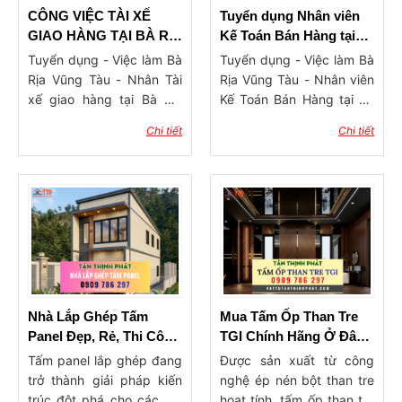
Tàu, nhiều chủ thầu, kiến
CÔNG VIỆC TÀI XẾ
Tuyển dụng Nhân viên
trúc sư và cả khách hàng
GIAO HÀNG TẠI BÀ RỊA
Kế Toán Bán Hàng tại
cá nhân đang dần chuyển
VŨNG TÀU
Bà Rịa
Tuyển dụng - Việc làm Bà
Tuyển dụng - Việc làm Bà
sang mua hàng trực tiếp
Rịa Vũng Tàu - Nhân Tài
Rịa Vũng Tàu - Nhân viên
tại các tổng kho vật tư nội
xế giao hàng tại Bà Rịa
Kế Toán Bán Hàng tại Bà
thất thay vì qua các đại lý
Vũng Tàu
Rịa
Chi tiết
Chi tiết
trung gian. Điều này
không chỉ giúp tiết kiệm
chi phí mà còn đảm bảo
nguồn hàng ổn định, mẫu
mã luôn cập nhật theo xu
hướng. Trong bài viết này,
chúng tôi sẽ giới thiệu đến
bạn địa chỉ tổng kho vật
tư trang trí nội thất Bà Rịa
Vũng Tàu uy tín, chuyên
Nhà Lắp Ghép Tấm
Mua Tấm Ốp Than Tre
cung cấp đầy đủ các
Panel Đẹp, Rẻ, Thi Công
TGI Chính Hãng Ở Đâu
dòng sản phẩm: tấm ốp,
Nhanh
Tại Bà Rịa Vũng Tàu
Tấm panel lắp ghép đang
Được sản xuất từ công
phào chỉ, sàn nhựa, nẹp
trở thành giải pháp kiến
nghệ ép nén bột than tre
trang trí, vật tư thi công…
trúc đột phá cho các mô
hoạt tính, tấm ốp than tre