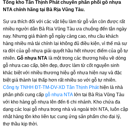
Tổng kho Tân Thịnh Phát chuyên phân phối gỗ nhựa 
NTA chính hãng tại Bà Rịa Vũng Tàu.
Sự ưa thích đối với các vật liệu làm từ gỗ vẫn còn được rất 
nhiều người dân Bà Rịa Vũng Tàu ưa chuộng đến tận ngày 
nay. Nhưng giá thành gỗ ngày càng cao, nhu cầu khách 
hàng nhiều mà tài chính lại không đủ điều kiện, vì thế mà sự 
ra đời của gỗ nhựa giải quyết hầu hết nhược điểm của gỗ tự 
nhiên. 
Gỗ nhựa NTA
 là một trong các thương hiệu về dòng 
gỗ nhựa cao cấp, bền đẹp, được làm từ cốt nguyên sinh 
khác biệt với nhiều thương hiệu gỗ nhựa hiện nay và đặc 
biệt giá thành lại thấp hơn rất nhiều so với gỗ tự nhiên. 
Công ty TNHH ĐT-TM-DV-XD Tân Thịnh Phát
 hiện là nhà 
phân phối cung cấp 
gỗ nhựa NTA
 lớn tại Bà Rịa Vũng Tàu 
với kho hàng gỗ nhựa lên đến 6 chi nhánh. Kho chứa đa 
dạng các loại gỗ nhựa trong nhà và ngoài trời NTA, luôn cập 
nhật hàng tồn kho liên tục cung ứng sản phẩm cho đại lý, 
thợ thầu kịp thời. 