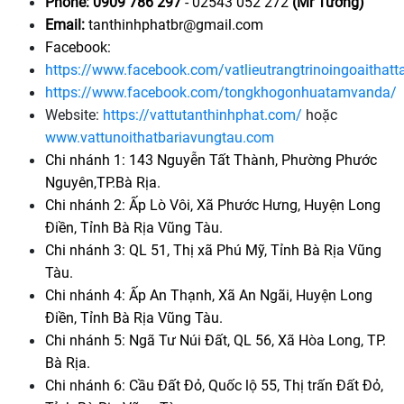
Phone: 0909 786 297
 - 02543 052 272 
(Mr Tường)
Email:
 tanthinhphatbr@gmail.com
Facebook:
https://www.facebook.com/vatlieutrangtrinoingoaithatt
https://www.facebook.com/tongkhogonhuatamvanda/
Website:
 https://vattutanthinhphat.com/
 hoặc
www.vattunoithatbariavungtau.com 
Chi nhánh 1: 143 Nguyễn Tất Thành, Phường Phước 
Nguyên,TP.Bà Rịa.
Chi nhánh 2: Ấp Lò Vôi, Xã Phước Hưng, Huyện Long 
Điền, Tỉnh Bà Rịa Vũng Tàu.
Chi nhánh 3: QL 51, Thị xã Phú Mỹ, Tỉnh Bà Rịa Vũng 
Tàu.
Chi nhánh 4: Ấp An Thạnh, Xã An Ngãi, Huyện Long 
Điền, Tỉnh Bà Rịa Vũng Tàu.
Chi nhánh 5: Ngã Tư Núi Đất, QL 56, Xã Hòa Long, TP. 
Bà Rịa.
Chi nhánh 6: Cầu Đất Đỏ, Quốc lộ 55, Thị trấn Đất Đỏ, 