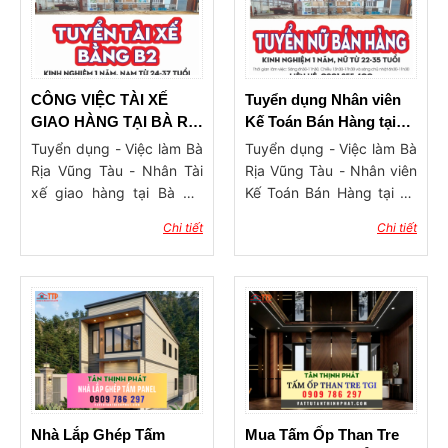
kiệm hơn 40% so với các
trang trí chất lượng, giá sỉ
ngôi nhà truyền thống.
tận gốc và chính sách hỗ
trợ tốt là vô cùng quan
trọng. Tại Bà Rịa Vũng
Tàu, nhiều chủ thầu, kiến
CÔNG VIỆC TÀI XẾ
Tuyển dụng Nhân viên
trúc sư và cả khách hàng
GIAO HÀNG TẠI BÀ RỊA
Kế Toán Bán Hàng tại
cá nhân đang dần chuyển
VŨNG TÀU
Bà Rịa
Tuyển dụng - Việc làm Bà
Tuyển dụng - Việc làm Bà
sang mua hàng trực tiếp
Rịa Vũng Tàu - Nhân Tài
Rịa Vũng Tàu - Nhân viên
tại các tổng kho vật tư nội
xế giao hàng tại Bà Rịa
Kế Toán Bán Hàng tại Bà
thất thay vì qua các đại lý
Vũng Tàu
Rịa
Chi tiết
Chi tiết
trung gian. Điều này
không chỉ giúp tiết kiệm
chi phí mà còn đảm bảo
nguồn hàng ổn định, mẫu
mã luôn cập nhật theo xu
hướng. Trong bài viết này,
chúng tôi sẽ giới thiệu đến
bạn địa chỉ tổng kho vật
tư trang trí nội thất Bà Rịa
Vũng Tàu uy tín, chuyên
Nhà Lắp Ghép Tấm
Mua Tấm Ốp Than Tre