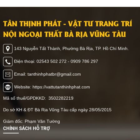
trần. Ngoài ra, loại vật liệu
đến bạn các mẫu phòng
ốp tường này còn mang
khách ốp nhựa PVC đẹp,
đến nhiều giá trị đặc biệt
dẫn đầu xu hướng 2026,
TÂN THỊNH PHÁT - VẬT TƯ TRANG TRÍ
khác mà bạn không thể
giúp bạn có thêm ý tưởng
ngờ đến. Hãy cùng Tân
trang trí không gian nhà
NỘI NGOẠI THẤT BÀ RỊA VŨNG TÀU
Thịnh Phát khám phá
mình, cùng tham khảo
ngay vật liệu này có thể
ngay nhé.
143 Nguyễn Tất Thành, Phường Bà Rịa, TP. Hồ Chí Minh.
ứng dụng như thế nào
nhé.
Điện thoại: 02543 502 272 - 0909 786 297
Email: tanthinhphatbr@gmail.com
Website: https://vattutanthinhphat.com
Mã số thuế/GPDKKD: 3502282219
Do sở KH & ĐT Bà Rịa Vũng Tàu cấp ngày 28/05/2015
Giám đốc: Phạm Văn Tường
CHÍNH SÁCH HỖ TRỢ