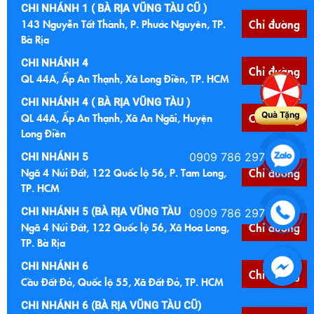
CHI NHÁNH 1 ( BÀ RỊA VŨNG TÀU CŨ )
143 Nguyễn Tất Thành, P. Phước Nguyên, TP.
Chỉ đường
Bà Rịa
CHI NHÁNH 4
Chỉ đường
QL 44A, Ấp An Thạnh, Xã Long Điền, TP. HCM
CHI NHÁNH 4 ( BÀ RỊA VŨNG TÀU )
Quà Tặng
QL 44A, Ấp An Thạnh, Xã An Ngãi, Huyện
Chỉ đường
Long Điền
0909 786 297
CHI NHÁNH 5
Ngã 4 Núi Đất, 122 Quốc lộ 56, P. Tam Long,
Chỉ đường
TP. HCM
CHI NHÁNH 5 (BÀ RỊA VŨNG TÀU CŨ )
0909 786 297
Ngã 4 Núi Đất, 122 Quốc lộ 56, Xã Hoà Long,
Chỉ đường
TP. Bà Rịa
CHI NHÁNH 6
Chỉ đường
Cầu Đất Đỏ, Quốc lộ 55, Xã Đất Đỏ, TP. HCM
CHI NHÁNH 6 (BÀ RỊA VŨNG TÀU CŨ)