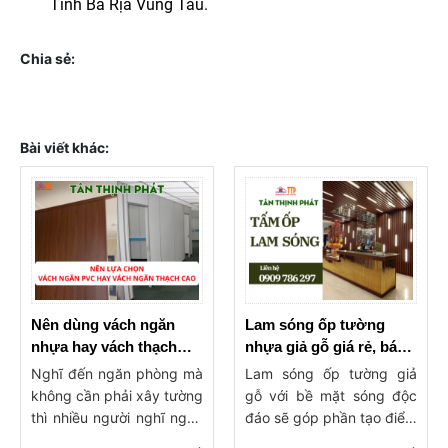
Tỉnh Bà Rịa Vũng Tàu.
Chia sẻ:
Bài viết khác:
Nên dùng vách ngăn
Lam sóng ốp tường
nhựa hay vách thạch
nhựa giả gỗ giá rẻ, báo
cao ngăn phòng?
giá lam ốp tường, trần
Nghĩ đến ngăn phòng mà
Lam sóng ốp tường giả
không cần phải xây tường
gỗ với bề mặt sóng độc
thì nhiều người nghĩ ngay
đáo sẽ góp phần tạo điểm
đến 2 dòng vật liệu phổ
nhấn ấn tượng cho công