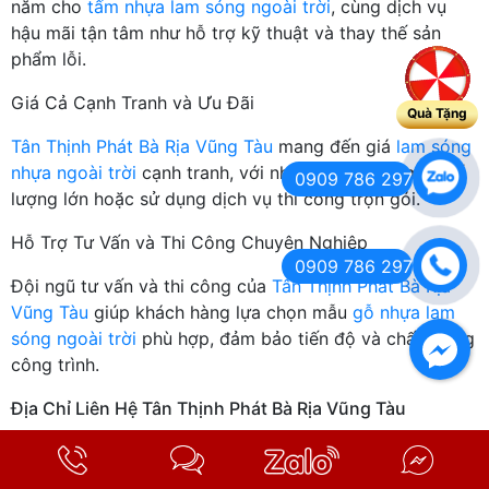
năm cho
tấm nhựa lam sóng ngoài trời
, cùng dịch vụ
hậu mãi tận tâm như hỗ trợ kỹ thuật và thay thế sản
phẩm lỗi.
Giá Cả Cạnh Tranh và Ưu Đãi
Quà Tặng
Tân Thịnh Phát Bà Rịa Vũng Tàu
mang đến giá
lam sóng
nhựa ngoài trời
cạnh tranh, với nhiều ưu đãi khi mua số
0909 786 297
lượng lớn hoặc sử dụng dịch vụ thi công trọn gói.
Hỗ Trợ Tư Vấn và Thi Công Chuyên Nghiệp
0909 786 297
Đội ngũ tư vấn và thi công của
Tân Thịnh Phát Bà Rịa
Vũng Tàu
giúp khách hàng lựa chọn mẫu
gỗ nhựa lam
sóng ngoài trời
phù hợp, đảm bảo tiến độ và chất lượng
công trình.
Địa Chỉ Liên Hệ Tân Thịnh Phát Bà Rịa Vũng Tàu
Địa chỉ hệ thống cửa hàng:
-Cn1: 143 Nguyễn Tất Thành, P. Bà Rịa, TP. Hồ Chí Minh.