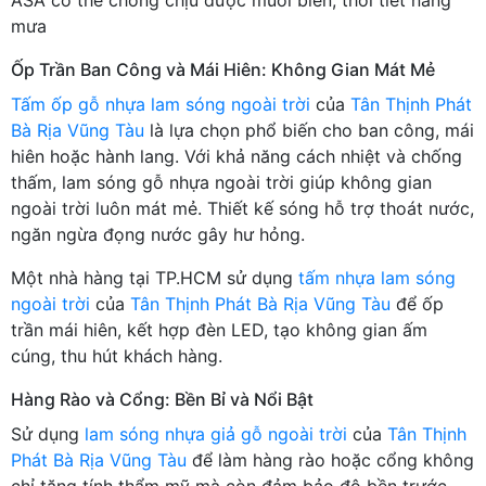
mưa
Ốp Trần Ban Công và Mái Hiên: Không Gian Mát Mẻ
Tấm ốp gỗ nhựa lam sóng ngoài trời
của
Tân Thịnh Phát
Bà Rịa Vũng Tàu
là lựa chọn phổ biến cho ban công, mái
hiên hoặc hành lang. Với khả năng cách nhiệt và chống
thấm, lam sóng gỗ nhựa ngoài trời giúp không gian
ngoài trời luôn mát mẻ. Thiết kế sóng hỗ trợ thoát nước,
ngăn ngừa đọng nước gây hư hỏng.
Một nhà hàng tại TP.HCM sử dụng
tấm nhựa lam sóng
ngoài trời
của
Tân Thịnh Phát Bà Rịa Vũng Tàu
để ốp
trần mái hiên, kết hợp đèn LED, tạo không gian ấm
cúng, thu hút khách hàng.
Hàng Rào và Cổng: Bền Bỉ và Nổi Bật
Sử dụng
lam sóng nhựa giả gỗ ngoài trời
của
Tân Thịnh
Phát Bà Rịa Vũng Tàu
để làm hàng rào hoặc cổng không
chỉ tăng tính thẩm mỹ mà còn đảm bảo độ bền trước