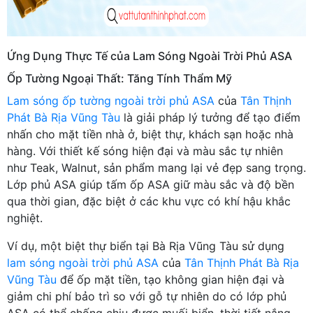
Ứng Dụng Thực Tế của Lam Sóng Ngoài Trời Phủ ASA
Ốp Tường Ngoại Thất: Tăng Tính Thẩm Mỹ
Lam sóng ốp tường ngoài trời phủ ASA
của
Tân Thịnh
Phát Bà Rịa Vũng Tàu
là giải pháp lý tưởng để tạo điểm
nhấn cho mặt tiền nhà ở, biệt thự, khách sạn hoặc nhà
hàng. Với thiết kế sóng hiện đại và màu sắc tự nhiên
như Teak, Walnut, sản phẩm mang lại vẻ đẹp sang trọng.
Lớp phủ ASA giúp tấm ốp ASA giữ màu sắc và độ bền
qua thời gian, đặc biệt ở các khu vực có khí hậu khắc
nghiệt.
Ví dụ, một biệt thự biển tại Bà Rịa Vũng Tàu sử dụng
lam sóng ngoài trời phủ ASA
của
Tân Thịnh Phát Bà Rịa
Vũng Tàu
để ốp mặt tiền, tạo không gian hiện đại và
giảm chi phí bảo trì so với gỗ tự nhiên do có lớp phủ
ASA có thể chống chịu được muối biển, thời tiết nắng