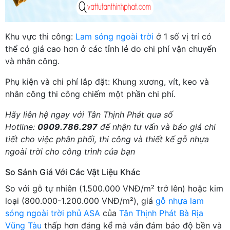
Khu vực thi công:
Lam sóng ngoài trời
ở 1 số vị trí có
thể có giá cao hơn ở các tỉnh lẻ do chi phí vận chuyển
và nhân công.
Phụ kiện và chi phí lắp đặt: Khung xương, vít, keo và
nhân công thi công chiếm một phần chi phí.
Hãy liên hệ ngay với Tân Thịnh Phát qua số
Hotline:
0909.786.297
để nhận tư vấn và báo giá chi
tiết cho việc phân phối, thi công và thiết kế gỗ nhựa
ngoài trời cho công trình của bạn
So Sánh Giá Với Các Vật Liệu Khác
So với gỗ tự nhiên (1.500.000 VNĐ/m² trở lên) hoặc kim
loại (800.000-1.200.000 VNĐ/m²), giá
gỗ nhựa lam
sóng ngoài trời phủ ASA
của
Tân Thịnh Phát Bà Rịa
Vũng Tàu
thấp hơn đáng kể mà vẫn đảm bảo độ bền và