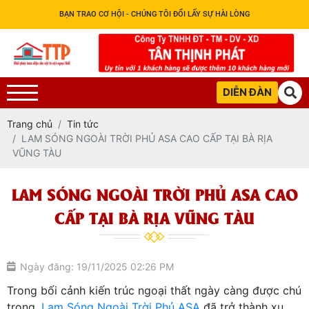
BẠN TRAO CƠ HỘI - CHÚNG TÔI ĐỔI LẤY SỰ HÀI LÒNG
DIỄN ĐÀN
Trang chủ
Tin tức
LAM SÓNG NGOÀI TRỜI PHỦ ASA CAO CẤP TẠI BÀ RỊA
VŨNG TÀU
LAM SÓNG NGOÀI TRỜI PHỦ ASA CAO
CẤP TẠI BÀ RỊA VŨNG TÀU
Ngày đăng: 19/11/2025 02:26 PM
Trong bối cảnh kiến trúc ngoại thất ngày càng được chú
trọng,
Lam Sóng Ngoài Trời Phủ ASA
đã trở thành xu