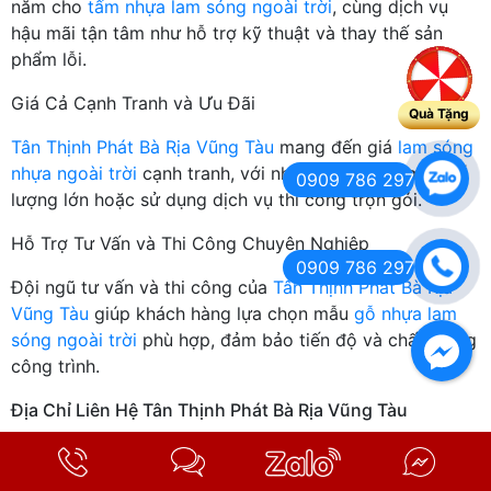
năm cho
tấm nhựa lam sóng ngoài trời
, cùng dịch vụ
hậu mãi tận tâm như hỗ trợ kỹ thuật và thay thế sản
phẩm lỗi.
Giá Cả Cạnh Tranh và Ưu Đãi
Quà Tặng
Tân Thịnh Phát Bà Rịa Vũng Tàu
mang đến giá
lam sóng
nhựa ngoài trời
cạnh tranh, với nhiều ưu đãi khi mua số
0909 786 297
lượng lớn hoặc sử dụng dịch vụ thi công trọn gói.
Hỗ Trợ Tư Vấn và Thi Công Chuyên Nghiệp
0909 786 297
Đội ngũ tư vấn và thi công của
Tân Thịnh Phát Bà Rịa
Vũng Tàu
giúp khách hàng lựa chọn mẫu
gỗ nhựa lam
sóng ngoài trời
phù hợp, đảm bảo tiến độ và chất lượng
công trình.
Địa Chỉ Liên Hệ Tân Thịnh Phát Bà Rịa Vũng Tàu
Địa chỉ hệ thống cửa hàng:
-Cn1: 143 Nguyễn Tất Thành, P. Bà Rịa, TP. Hồ Chí Minh.