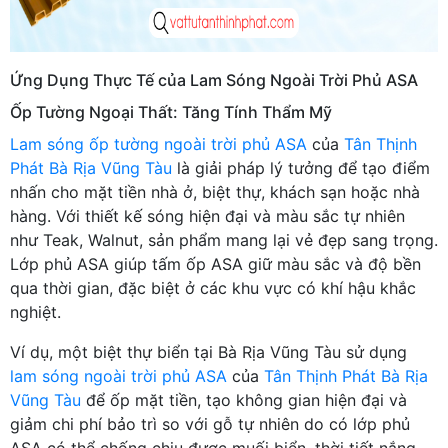
Ứng Dụng Thực Tế của Lam Sóng Ngoài Trời Phủ ASA
Ốp Tường Ngoại Thất: Tăng Tính Thẩm Mỹ
Lam sóng ốp tường ngoài trời phủ ASA
của
Tân Thịnh
Phát Bà Rịa Vũng Tàu
là giải pháp lý tưởng để tạo điểm
nhấn cho mặt tiền nhà ở, biệt thự, khách sạn hoặc nhà
hàng. Với thiết kế sóng hiện đại và màu sắc tự nhiên
như Teak, Walnut, sản phẩm mang lại vẻ đẹp sang trọng.
Lớp phủ ASA giúp tấm ốp ASA giữ màu sắc và độ bền
qua thời gian, đặc biệt ở các khu vực có khí hậu khắc
nghiệt.
Ví dụ, một biệt thự biển tại Bà Rịa Vũng Tàu sử dụng
lam sóng ngoài trời phủ ASA
của
Tân Thịnh Phát Bà Rịa
Vũng Tàu
để ốp mặt tiền, tạo không gian hiện đại và
giảm chi phí bảo trì so với gỗ tự nhiên do có lớp phủ
ASA có thể chống chịu được muối biển, thời tiết nắng