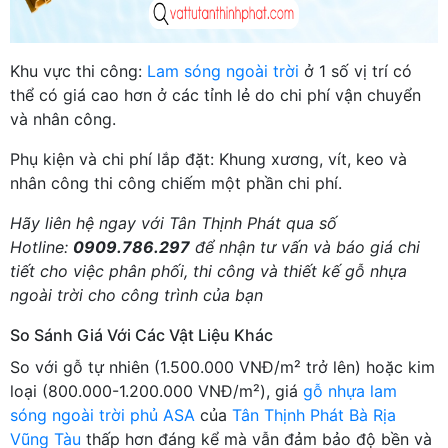
Khu vực thi công:
Lam sóng ngoài trời
ở 1 số vị trí có
thể có giá cao hơn ở các tỉnh lẻ do chi phí vận chuyển
và nhân công.
Phụ kiện và chi phí lắp đặt: Khung xương, vít, keo và
nhân công thi công chiếm một phần chi phí.
Hãy liên hệ ngay với Tân Thịnh Phát qua số
Hotline:
0909.786.297
để nhận tư vấn và báo giá chi
tiết cho việc phân phối, thi công và thiết kế gỗ nhựa
ngoài trời cho công trình của bạn
So Sánh Giá Với Các Vật Liệu Khác
So với gỗ tự nhiên (1.500.000 VNĐ/m² trở lên) hoặc kim
loại (800.000-1.200.000 VNĐ/m²), giá
gỗ nhựa lam
sóng ngoài trời phủ ASA
của
Tân Thịnh Phát Bà Rịa
Vũng Tàu
thấp hơn đáng kể mà vẫn đảm bảo độ bền và