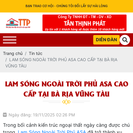
BẠN TRAO CƠ HỘI - CHÚNG TÔI ĐỔI LẤY SỰ HÀI LÒNG
DIỄN ĐÀN
Trang chủ
Tin tức
LAM SÓNG NGOÀI TRỜI PHỦ ASA CAO CẤP TẠI BÀ RỊA
VŨNG TÀU
LAM SÓNG NGOÀI TRỜI PHỦ ASA CAO
CẤP TẠI BÀ RỊA VŨNG TÀU
Ngày đăng: 19/11/2025 02:26 PM
Trong bối cảnh kiến trúc ngoại thất ngày càng được chú
trọng,
Lam Sóng Ngoài Trời Phủ ASA
đã trở thành xu