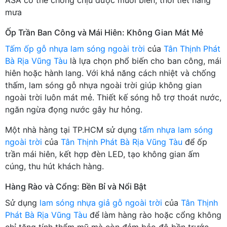
mưa
Ốp Trần Ban Công và Mái Hiên: Không Gian Mát Mẻ
Tấm ốp gỗ nhựa lam sóng ngoài trời
của
Tân Thịnh Phát
Bà Rịa Vũng Tàu
là lựa chọn phổ biến cho ban công, mái
hiên hoặc hành lang. Với khả năng cách nhiệt và chống
thấm, lam sóng gỗ nhựa ngoài trời giúp không gian
ngoài trời luôn mát mẻ. Thiết kế sóng hỗ trợ thoát nước,
ngăn ngừa đọng nước gây hư hỏng.
Một nhà hàng tại TP.HCM sử dụng
tấm nhựa lam sóng
ngoài trời
của
Tân Thịnh Phát Bà Rịa Vũng Tàu
để ốp
trần mái hiên, kết hợp đèn LED, tạo không gian ấm
cúng, thu hút khách hàng.
Hàng Rào và Cổng: Bền Bỉ và Nổi Bật
Sử dụng
lam sóng nhựa giả gỗ ngoài trời
của
Tân Thịnh
Phát Bà Rịa Vũng Tàu
để làm hàng rào hoặc cổng không
chỉ tăng tính thẩm mỹ mà còn đảm bảo độ bền trước