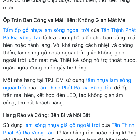
mưa
Ốp Trần Ban Công và Mái Hiên: Không Gian Mát Mẻ
Tấm ốp gỗ nhựa lam sóng ngoài trời
của
Tân Thịnh Phát
Bà Rịa Vũng Tàu
là lựa chọn phổ biến cho ban công, mái
hiên hoặc hành lang. Với khả năng cách nhiệt và chống
thấm, lam sóng gỗ nhựa ngoài trời giúp không gian
ngoài trời luôn mát mẻ. Thiết kế sóng hỗ trợ thoát nước,
ngăn ngừa đọng nước gây hư hỏng.
Một nhà hàng tại TP.HCM sử dụng
tấm nhựa lam sóng
ngoài trời
của
Tân Thịnh Phát Bà Rịa Vũng Tàu
để ốp
trần mái hiên, kết hợp đèn LED, tạo không gian ấm
cúng, thu hút khách hàng.
Hàng Rào và Cổng: Bền Bỉ và Nổi Bật
Sử dụng
lam sóng nhựa giả gỗ ngoài trời
của
Tân Thịnh
Phát Bà Rịa Vũng Tàu
để làm hàng rào hoặc cổng không
chỉ tăng tính thẩm mỹ mà còn đảm bảo độ bền trước