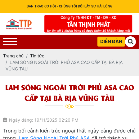
BẠN TRAO CƠ HỘI - CHÚNG TÔI ĐỔI LẤY SỰ HÀI LÒNG
DIỄN ĐÀN
Trang chủ
Tin tức
LAM SÓNG NGOÀI TRỜI PHỦ ASA CAO CẤP TẠI BÀ RỊA
VŨNG TÀU
LAM SÓNG NGOÀI TRỜI PHỦ ASA CAO
CẤP TẠI BÀ RỊA VŨNG TÀU
Ngày đăng: 19/11/2025 02:26 PM
Trong bối cảnh kiến trúc ngoại thất ngày càng được chú
trọng,
Lam Sóng Ngoài Trời Phủ ASA
đã trở thành xu