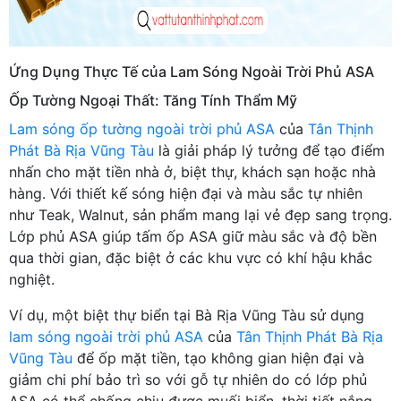
Ứng Dụng Thực Tế của Lam Sóng Ngoài Trời Phủ ASA
Ốp Tường Ngoại Thất: Tăng Tính Thẩm Mỹ
Lam sóng ốp tường ngoài trời phủ ASA
của
Tân Thịnh
Phát Bà Rịa Vũng Tàu
là giải pháp lý tưởng để tạo điểm
nhấn cho mặt tiền nhà ở, biệt thự, khách sạn hoặc nhà
hàng. Với thiết kế sóng hiện đại và màu sắc tự nhiên
như Teak, Walnut, sản phẩm mang lại vẻ đẹp sang trọng.
Lớp phủ ASA giúp tấm ốp ASA giữ màu sắc và độ bền
qua thời gian, đặc biệt ở các khu vực có khí hậu khắc
nghiệt.
Ví dụ, một biệt thự biển tại Bà Rịa Vũng Tàu sử dụng
lam sóng ngoài trời phủ ASA
của
Tân Thịnh Phát Bà Rịa
Vũng Tàu
để ốp mặt tiền, tạo không gian hiện đại và
giảm chi phí bảo trì so với gỗ tự nhiên do có lớp phủ
ASA có thể chống chịu được muối biển, thời tiết nắng