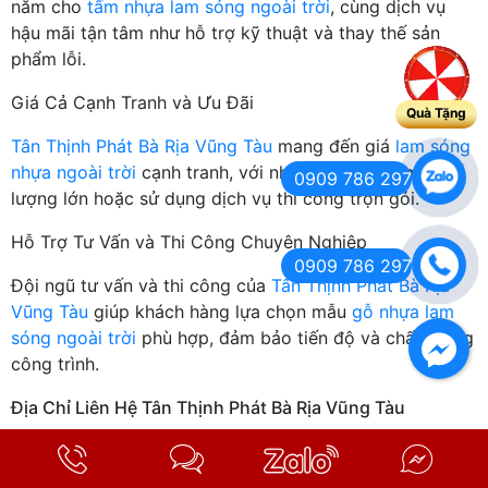
năm cho
tấm nhựa lam sóng ngoài trời
, cùng dịch vụ
hậu mãi tận tâm như hỗ trợ kỹ thuật và thay thế sản
phẩm lỗi.
Giá Cả Cạnh Tranh và Ưu Đãi
Quà Tặng
Tân Thịnh Phát Bà Rịa Vũng Tàu
mang đến giá
lam sóng
nhựa ngoài trời
cạnh tranh, với nhiều ưu đãi khi mua số
0909 786 297
lượng lớn hoặc sử dụng dịch vụ thi công trọn gói.
Hỗ Trợ Tư Vấn và Thi Công Chuyên Nghiệp
0909 786 297
Đội ngũ tư vấn và thi công của
Tân Thịnh Phát Bà Rịa
Vũng Tàu
giúp khách hàng lựa chọn mẫu
gỗ nhựa lam
sóng ngoài trời
phù hợp, đảm bảo tiến độ và chất lượng
công trình.
Địa Chỉ Liên Hệ Tân Thịnh Phát Bà Rịa Vũng Tàu
Địa chỉ hệ thống cửa hàng:
-Cn1: 143 Nguyễn Tất Thành, P. Bà Rịa, TP. Hồ Chí Minh.