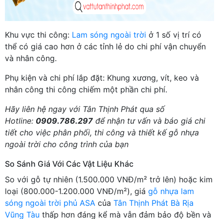
Khu vực thi công:
Lam sóng ngoài trời
ở 1 số vị trí có
thể có giá cao hơn ở các tỉnh lẻ do chi phí vận chuyển
và nhân công.
Phụ kiện và chi phí lắp đặt: Khung xương, vít, keo và
nhân công thi công chiếm một phần chi phí.
Hãy liên hệ ngay với Tân Thịnh Phát qua số
Hotline:
0909.786.297
để nhận tư vấn và báo giá chi
tiết cho việc phân phối, thi công và thiết kế gỗ nhựa
ngoài trời cho công trình của bạn
So Sánh Giá Với Các Vật Liệu Khác
So với gỗ tự nhiên (1.500.000 VNĐ/m² trở lên) hoặc kim
loại (800.000-1.200.000 VNĐ/m²), giá
gỗ nhựa lam
sóng ngoài trời phủ ASA
của
Tân Thịnh Phát Bà Rịa
Vũng Tàu
thấp hơn đáng kể mà vẫn đảm bảo độ bền và