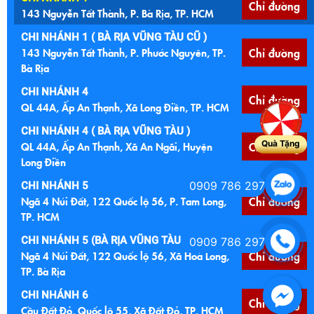
Chỉ đường
143 Nguyễn Tất Thành, P. Bà Rịa, TP. HCM
CHI NHÁNH 1 ( BÀ RỊA VŨNG TÀU CŨ )
143 Nguyễn Tất Thành, P. Phước Nguyên, TP.
Chỉ đường
Bà Rịa
CHI NHÁNH 4
Chỉ đường
QL 44A, Ấp An Thạnh, Xã Long Điền, TP. HCM
CHI NHÁNH 4 ( BÀ RỊA VŨNG TÀU )
Quà Tặng
QL 44A, Ấp An Thạnh, Xã An Ngãi, Huyện
Chỉ đường
Long Điền
0909 786 297
CHI NHÁNH 5
Ngã 4 Núi Đất, 122 Quốc lộ 56, P. Tam Long,
Chỉ đường
TP. HCM
CHI NHÁNH 5 (BÀ RỊA VŨNG TÀU CŨ )
0909 786 297
Ngã 4 Núi Đất, 122 Quốc lộ 56, Xã Hoà Long,
Chỉ đường
TP. Bà Rịa
CHI NHÁNH 6
Chỉ đường
Cầu Đất Đỏ, Quốc lộ 55, Xã Đất Đỏ, TP. HCM