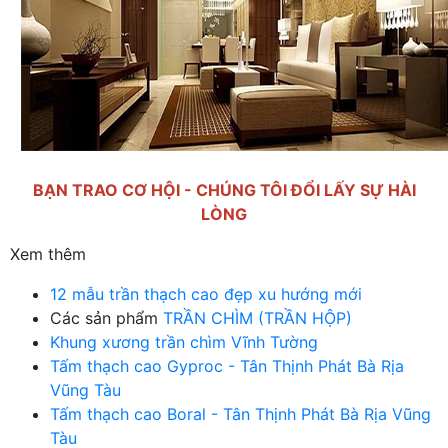
BẠN TRAO CƠ HỘI - CHÚNG TÔI ĐỔI LẤY SỰ HÀI
LÒNG
Xem thêm
12 mẫu trần thạch cao đẹp xu hướng mới
Các sản phẩm
TRẦN CHÌM (TRẦN HỘP)
Khung xương trần chìm Vĩnh Tường
Tấm thạch cao Gyproc - Tân Thịnh Phát Bà Rịa
Vũng Tàu
Tấm thạch cao Boral - Tân Thịnh Phát Bà Rịa Vũng
Tàu