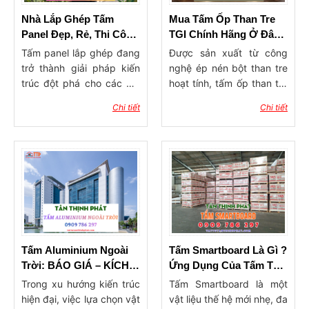
Vũng Tàu uy tín, chuyên
Nhà Lắp Ghép Tấm
Mua Tấm Ốp Than Tre
cung cấp đầy đủ các
Panel Đẹp, Rẻ, Thi Công
TGI Chính Hãng Ở Đâu
dòng sản phẩm: tấm ốp,
Nhanh
Tại Bà Rịa Vũng Tàu
Tấm panel lắp ghép đang
Được sản xuất từ công
phào chỉ, sàn nhựa, nẹp
trở thành giải pháp kiến
nghệ ép nén bột than tre
trang trí, vật tư thi công…
trúc đột phá cho các mô
hoạt tính, tấm ốp than tre
với dịch vụ tư vấn – giao
hình nhà lắp ghép panel
là sự hòa quyện hoàn hảo
hàng – hỗ trợ thi công tận
Chi tiết
Chi tiết
cấp 4, homestay,
giữa tính thẩm mỹ hiện
tâm.
container, nhà ở công
đại và tiêu chuẩn sống
nhân hay nhà vườn nhờ
xanh. Loại vật liệu này sở
hội tụ đủ 3 lợi thế: thi
hữu độ bền cao, khả năng
công siêu tốc, linh hoạt và
kháng ẩm tốt cùng tính
tối ưu chi phí. Kết cấu của
năng khử mùi tự nhiên,
nhà lắp ghép panel dựa
mang lại bầu không khí an
trên hệ khung thép chịu
toàn cho gia đình. Trong
lực kiên cố. Các tấm
bài viết này, Tân Thịnh
panel đúc sẵn như PU,
Phát sẽ cùng bạn phân
Tấm Aluminium Ngoài
Tấm Smartboard Là Gì ?
EPS hay Rockwool sau đó
tích chi tiết cấu tạo,
Trời: BÁO GIÁ – KÍCH
Ứng Dụng Của Tấm Tấm
được lắp ráp trực tiếp tại
những đặc tính ưu việt và
THƯỚC – ĐỊA CHỈ mua
Smartboard
Trong xu hướng kiến trúc
Tấm Smartboard là một
hiện trường, giúp dễ dàng
cập nhật các mẫu tấm ốp
tại Bà Rịa Vũng Tàu
hiện đại, việc lựa chọn vật
vật liệu thế hệ mới nhẹ, đa