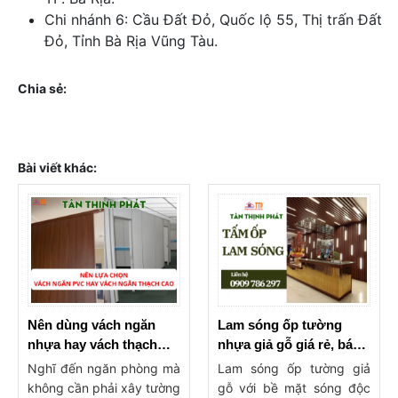
Chi nhánh 6: Cầu Đất Đỏ, Quốc lộ 55, Thị trấn Đất
Đỏ, Tỉnh Bà Rịa Vũng Tàu.
Chia sẻ:
Bài viết khác:
Nên dùng vách ngăn
Lam sóng ốp tường
nhựa hay vách thạch
nhựa giả gỗ giá rẻ, báo
cao ngăn phòng?
giá lam ốp tường, trần
Nghĩ đến ngăn phòng mà
Lam sóng ốp tường giả
không cần phải xây tường
gỗ với bề mặt sóng độc