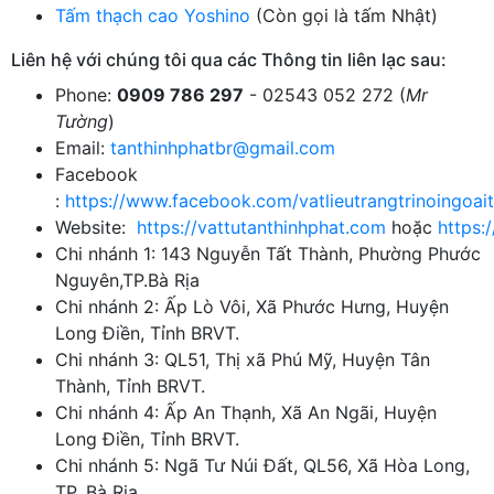
Tấm thạch cao Yoshino
(Còn gọi là tấm Nhật)
Liên hệ với chúng tôi qua các Thông tin liên lạc sau:
Phone:
0909 786 297
- 02543 052 272 (
Mr
Tường
)
Email:
tanthinhphatbr@gmail.com
Facebook
:
https://www.facebook.com/vatlieutrangtrinoingoait
Website:
https://vattutanthinhphat.com
hoặc
https:
Chi nhánh 1: 143 Nguyễn Tất Thành, Phường Phước
Nguyên,TP.Bà Rịa
Chi nhánh 2: Ấp Lò Vôi, Xã Phước Hưng, Huyện
Long Điền, Tỉnh BRVT.
Chi nhánh 3: QL51, Thị xã Phú Mỹ, Huyện Tân
Thành, Tỉnh BRVT.
Chi nhánh 4: Ấp An Thạnh, Xã An Ngãi, Huyện
Long Điền, Tỉnh BRVT.
Chi nhánh 5: Ngã Tư Núi Đất, QL56, Xã Hòa Long,
TP. Bà Rịa.