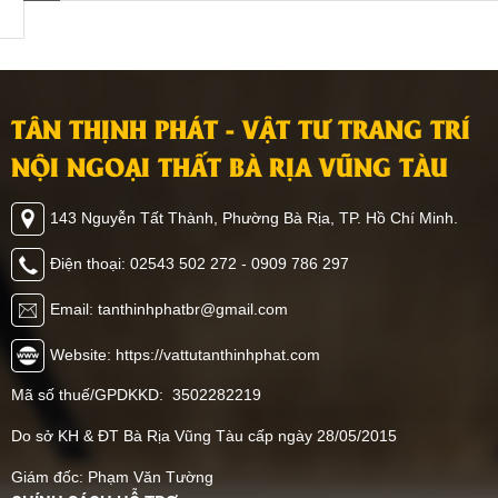
nhưng có trọng lượng nhẹ
này, Tân Thịnh Phát Bà
để dễ dàng ốp tường,
Rịa Vũng Tàu sẽ chia sẻ
trần. Ngoài ra, loại vật liệu
đến bạn các mẫu phòng
ốp tường này còn mang
khách ốp nhựa PVC đẹp,
đến nhiều giá trị đặc biệt
dẫn đầu xu hướng 2026,
TÂN THỊNH PHÁT - VẬT TƯ TRANG TRÍ
khác mà bạn không thể
giúp bạn có thêm ý tưởng
ngờ đến. Hãy cùng Tân
trang trí không gian nhà
NỘI NGOẠI THẤT BÀ RỊA VŨNG TÀU
Thịnh Phát khám phá
mình, cùng tham khảo
ngay vật liệu này có thể
ngay nhé.
143 Nguyễn Tất Thành, Phường Bà Rịa, TP. Hồ Chí Minh.
ứng dụng như thế nào
nhé.
Điện thoại: 02543 502 272 - 0909 786 297
Email: tanthinhphatbr@gmail.com
Website: https://vattutanthinhphat.com
Mã số thuế/GPDKKD: 3502282219
Do sở KH & ĐT Bà Rịa Vũng Tàu cấp ngày 28/05/2015
Giám đốc: Phạm Văn Tường