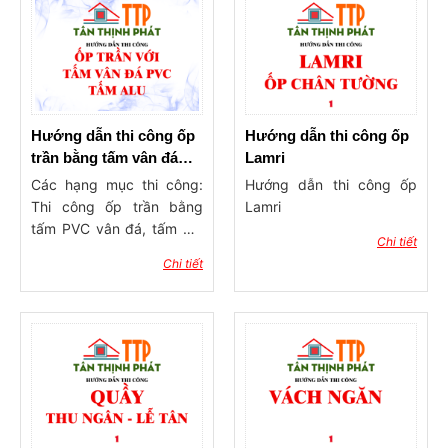
Hướng dẫn thi công ốp
Hướng dẫn thi công ốp
trần bằng tấm vân đá
Lamri
PVC, Alu
Các hạng mục thi công:
Hướng dẫn thi công ốp
Thi công ốp trần bằng
Lamri
tấm PVC vân đá, tấm Alu
Chi tiết
cho phòng khách, phòng
Chi tiết
ngủ, trần nhà … cho công
trình dân dụng, văn
phòng, sảnh tiếp khách …
Tư vấn chuẩn bị vật tư và
phụ kiện như sau: 1. Tấm
PVC vân đá hoặc tấm Alu
2. Keo dán 2 mặt, keo TGI
hoặc 999, keo 502, keo