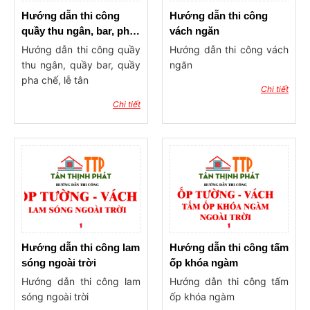
silicon trắng trong, keo
che mối nối, các loại đèn
Hướng dẫn thi công
Hướng dẫn thi công
led hắt, led dây trang trí
quầy thu ngân, bar, pha
vách ngăn
… 3. Các loại nẹp V và
chế, lễ tân
Hướng dẫn thi công quầy
Hướng dẫn thi công vách
viền trang trí hoặc phào
thu ngân, quầy bar, quầy
ngăn
chỉ như phào trần, phào
pha chế, lễ tân
Chi tiết
góc trong (phào góc âm),
Chi tiết
hoặc có thể nẹp bằng
nẹp V inox vàng, nhôm …
Video hướng dẫn thi công
ốp trần bằng tấm vân đá
PVC, Alu
Hướng dẫn thi công lam
Hướng dẫn thi công tấm
sóng ngoài trời
ốp khóa ngàm
Hướng dẫn thi công lam
Hướng dẫn thi công tấm
sóng ngoài trời
ốp khóa ngàm