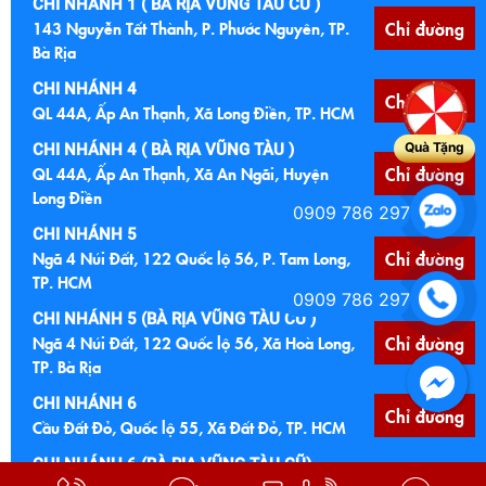
CHI NHÁNH 1 ( BÀ RỊA VŨNG TÀU CŨ )
143 Nguyễn Tất Thành, P. Phước Nguyên, TP.
Chỉ đường
Bà Rịa
CHI NHÁNH 4
Chỉ đường
QL 44A, Ấp An Thạnh, Xã Long Điền, TP. HCM
Quà Tặng
CHI NHÁNH 4 ( BÀ RỊA VŨNG TÀU )
QL 44A, Ấp An Thạnh, Xã An Ngãi, Huyện
Chỉ đường
Long Điền
0909 786 297
CHI NHÁNH 5
Ngã 4 Núi Đất, 122 Quốc lộ 56, P. Tam Long,
Chỉ đường
TP. HCM
0909 786 297
CHI NHÁNH 5 (BÀ RỊA VŨNG TÀU CŨ )
Ngã 4 Núi Đất, 122 Quốc lộ 56, Xã Hoà Long,
Chỉ đường
TP. Bà Rịa
CHI NHÁNH 6
Chỉ đường
Cầu Đất Đỏ, Quốc lộ 55, Xã Đất Đỏ, TP. HCM
CHI NHÁNH 6 (BÀ RỊA VŨNG TÀU CŨ)