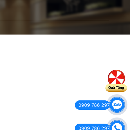
Quà Tặng
0909 786 297
0909 786 297