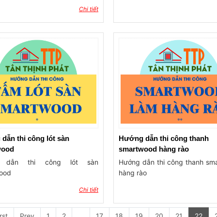
Chi tiết
dẫn thi công lót sàn
Hướng dẫn thi công thanh
wood
smartwood hàng rào
 dẫn thi công lót sàn
Hướng dẫn thi công thanh sm
ood
hàng rào
Chi tiết
rst
Prev
1
2
...
17
18
19
20
21
22