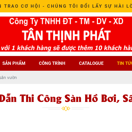
N TRAO CƠ HỘI - CHÚNG TÔI ĐỔI LẤY SỰ HÀI L
SẢN PHẨM
CÔNG TRÌNH
CATALOGUE
TIN TỨ
 sân vườn
Dẫn Thi Công Sàn Hồ Bơi, S