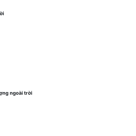
ời
ợng ngoài trời