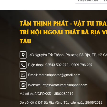
TÂN THỊNH PHÁT - VẬT TƯ TR
TRÍ NỘI NGOẠI THẤT BÀ RỊA 
TÀU
143 Nguyễn Tất Thành, Phường Bà Rịa, TP. Hồ Ch
Điện thoại: 02543 502 272 - 0909 786 297
Email: tanthinhphatbr@gmail.com
Website: https://vattutanthinhphat.com
Mã số thuế/GPDKKD: 3502282219
Do sở KH & ĐT Bà Rịa Vũng Tàu cấp ngày 28/05/2015