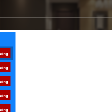
ường
ường
ường
ường
ường