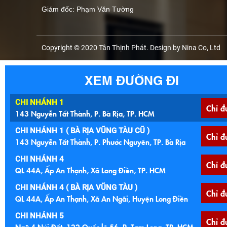
Giám đốc: Phạm Văn Tường
Copyright © 2020 Tân Thịnh Phát. Design by Nina Co, Ltd
XEM ĐƯỜNG ĐI
CHI NHÁNH 1
Chỉ đ
143 Nguyễn Tất Thành, P. Bà Rịa, TP. HCM
CHI NHÁNH 1 ( BÀ RỊA VŨNG TÀU CŨ )
Chỉ đ
143 Nguyễn Tất Thành, P. Phước Nguyên, TP. Bà Rịa
CHI NHÁNH 4
Chỉ đ
QL 44A, Ấp An Thạnh, Xã Long Điền, TP. HCM
CHI NHÁNH 4 ( BÀ RỊA VŨNG TÀU )
Chỉ đ
QL 44A, Ấp An Thạnh, Xã An Ngãi, Huyện Long Điền
CHI NHÁNH 5
Chỉ đ
Ngã 4 Núi Đất, 122 Quốc lộ 56, P. Tam Long, TP. HCM