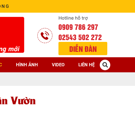
ÒNG
Hotline hỗ trợ
0909 786 297
02543 502 272
DIỄN ĐÀN
C
HÌNH ẢNH
VIDEO
LIÊN HỆ
ân Vườn