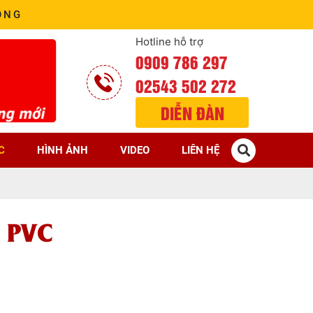
ÒNG
Hotline hỗ trợ
0909 786 297
02543 502 272
DIỄN ĐÀN
C
HÌNH ẢNH
VIDEO
LIÊN HỆ
á PVC