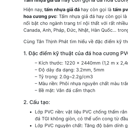
Tấm nhựa giả đá
Hiện nay,
tấm nhựa giả đá
hay còn gọi là
tấm pv
hoa cương pvc
: Tấm nhựa giả đá hay còn gọi là
nổi bật cho ngành trang trí nội thất với rất nh
Canada, Anh, Pháp, Đức, Nhật, Hàn Quốc… trong 
Cùng Tân Thịnh Phát tìm hiểu về đặc điểm kỹ thu
1. Đặc điểm kỹ thuật của đá hoa cương PV
– Kích thước: 1220 x 2440mm (1,2 m x 2,
– Độ dày đa dạng: 3.2mm, 5mm
– Tỷ trọng: 2.0g~2.2g/cm3
– Màu nền: Phôi nhựa nguyên chất màu trắ
– Bề mặt: Vân đá cẩm thạch
2. Cấu tạo:
Lớp PVC nền: vật liệu PVC chống thấm rắn
đá TGI không giòn, có thể uốn cong từ đầ
Lớp PVC nguyên chất: Tăng độ bám dính gi