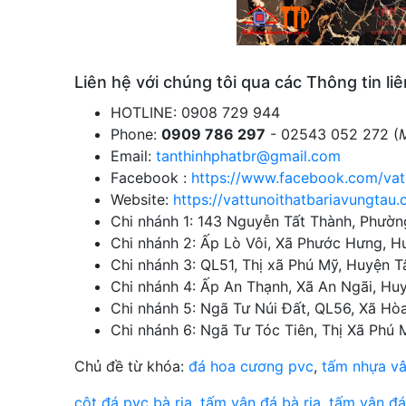
Liên hệ với chúng tôi qua các Thông tin liê
HOTLINE: 0908 729 944
Phone:
0909 786 297
- 02543 052 272 (
Email:
tanthinhphatbr@gmail.com
Facebook :
https://www.facebook.com/vatli
Website:
https://vattunoithatbariavungtau
Chi nhánh 1: 143 Nguyễn Tất Thành, Phườ
Chi nhánh 2: Ấp Lò Vôi, Xã Phước Hưng, H
Chi nhánh 3: QL51, Thị xã Phú Mỹ, Huyện T
Chi nhánh 4: Ấp An Thạnh, Xã An Ngãi, Hu
Chi nhánh 5: Ngã Tư Núi Đất, QL56, Xã Hòa
Chi nhánh 6: Ngã Tư Tóc Tiên, Thị Xã Phú 
Chủ đề từ khóa:
đá hoa cương pvc
,
tấm nhựa v
cột đá pvc bà rịa
,
tấm vân đá bà rịa
,
tấm vân đá