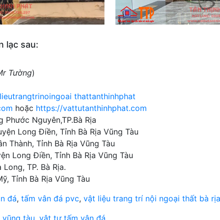
n lạc sau:
Mr Tường
)
eutrangtrinoingoai thattanthinhphat
.com
hoặc
https://vattutanthinhphat.com
ng Phước Nguyên,TP.Bà Rịa
uyện Long Điền, Tỉnh Bà Rịa Vũng Tàu
ân Thành, Tỉnh Bà Rịa Vũng Tàu
yện Long Điền, Tỉnh Bà Rịa Vũng Tàu
 Long, TP. Bà Rịa.
Mỹ, Tỉnh Bà Rịa Vũng Tàu
ân đá
,
tấm vân đá pvc
,
vật liệu trang trí nội ngoại thất bà r
 vũng tàu
,
vật tư tấm vân đá