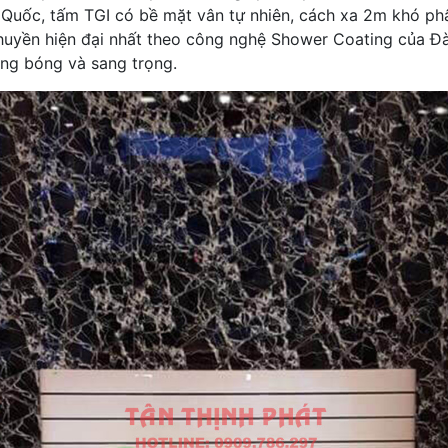
Quốc, tấm TGI có bề mặt vân tự nhiên, cách xa 2m khó phân
huyền hiện đại nhất theo công nghệ Shower Coating của Đài
ng bóng và sang trọng.