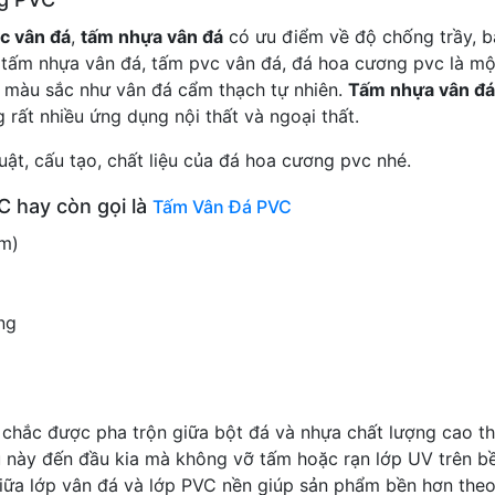
c vân đá
,
tấm nhựa vân đá
có ưu điểm về độ chống trầy, b
 tấm nhựa vân đá, tấm pvc vân đá, đá hoa cương pvc là một 
iều màu sắc như vân đá cẩm thạch tự nhiên.
Tấm nhựa vân đá
rất nhiều ứng dụng nội thất và ngoại thất.
ật, cấu tạo, chất liệu của đá hoa cương pvc nhé.
C hay còn gọi là
Tấm Vân Đá PVC
4m)
ng
 chắc được pha trộn giữa bột đá và nhựa chất lượng cao t
u này đến đầu kia mà không vỡ tấm hoặc rạn lớp UV trên b
ữa lớp vân đá và lớp PVC nền giúp sản phẩm bền hơn theo