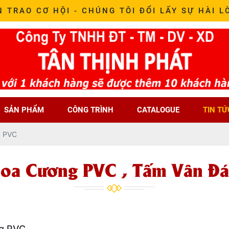
N TRAO CƠ HỘI - CHÚNG TÔI ĐỔI LẤY SỰ HÀI L
SẢN PHẨM
CÔNG TRÌNH
CATALOGUE
TIN TỨ
á PVC
oa Cương PVC , Tấm Vân Đ
ng PVC