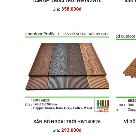
TẤM ỐP NGOÀI TRỜI HW142W10
SÀN 
Giá:
358.000đ
SÀN GỖ NGOÀI TRỜI HW140E25
VỈ G
Giá:
293.000đ