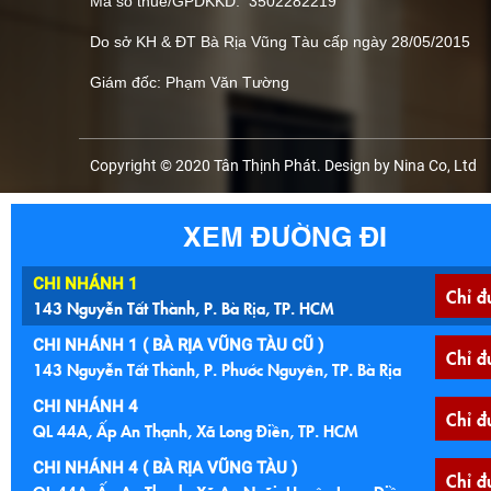
Mã số thuế/GPDKKD: 3502282219
Do sở KH & ĐT Bà Rịa Vũng Tàu cấp ngày 28/05/2015
Giám đốc: Phạm Văn Tường
Copyright © 2020 Tân Thịnh Phát. Design by Nina Co, Ltd
XEM ĐƯỜNG ĐI
CHI NHÁNH 1
Chỉ đ
143 Nguyễn Tất Thành, P. Bà Rịa, TP. HCM
CHI NHÁNH 1 ( BÀ RỊA VŨNG TÀU CŨ )
Chỉ đ
143 Nguyễn Tất Thành, P. Phước Nguyên, TP. Bà Rịa
CHI NHÁNH 4
Chỉ đ
QL 44A, Ấp An Thạnh, Xã Long Điền, TP. HCM
CHI NHÁNH 4 ( BÀ RỊA VŨNG TÀU )
Chỉ đ