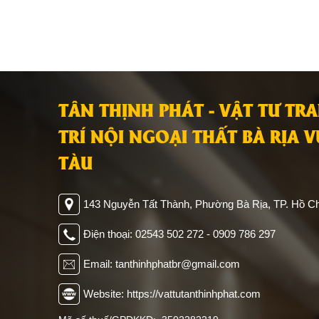
TÂN THỊNH PHÁT - VẬT TƯ TR
TRÍ NỘI NGOẠI THẤT BÀ RỊA 
TÀU
143 Nguyễn Tất Thành, Phường Bà Rịa, TP. Hồ Ch
Điện thoại: 02543 502 272 - 0909 786 297
Email: tanthinhphatbr@gmail.com
Website: https://vattutanthinhphat.com