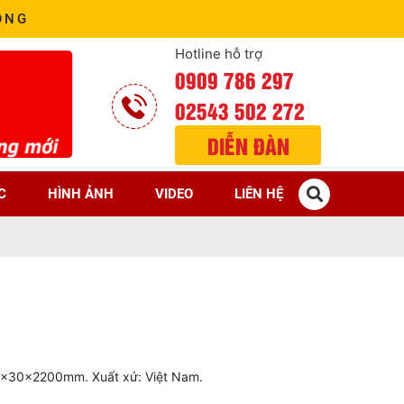
ÒNG
Hotline hỗ trợ
0909 786 297
02543 502 272
DIỄN ĐÀN
C
HÌNH ẢNH
VIDEO
LIÊN HỆ
 40x30x2200mm. Xuất xứ: Việt Nam.