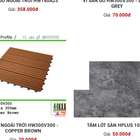
GỖ NGOÀI TRỜI HW140A25
VỈ SÀN GỖ HW300V300 -
GREY
Giá:
358.000đ
Giá:
70.000đ
Ỗ NGOÀI TRỜI HW300V300 -
TẤM LÓT SÀN HPLUS 10
COPPER BROWN
Giá:
50.000đ
Giá:
70.000đ