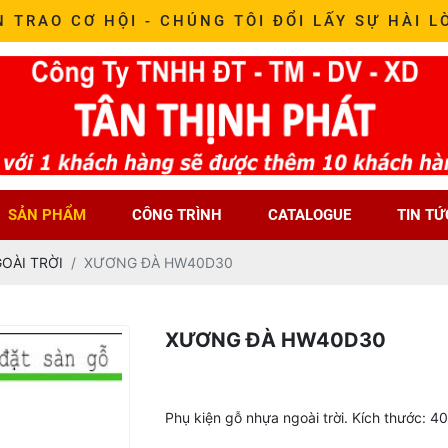
N TRAO CƠ HỘI - CHÚNG TÔI ĐỔI LẤY SỰ HÀI L
SẢN PHẨM
CÔNG TRÌNH
CATALOGUE
TIN TỨ
OÀI TRỜI
XƯƠNG ĐÀ HW40D30
XƯƠNG ĐÀ HW40D30
Phụ kiện gỗ nhựa ngoài trời. Kích thước: