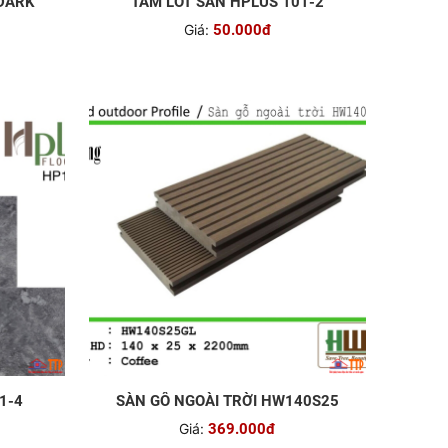
 DARK
TẤM LÓT SÀN HPLUS 101-2
Giá:
50.000đ
1-4
SÀN GỖ NGOÀI TRỜI HW140S25
Giá:
369.000đ