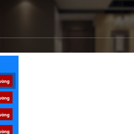
ường
ường
ường
ường