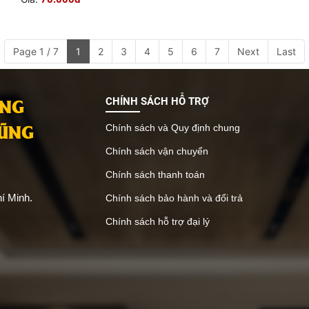
Page 1 / 7
1
2
3
4
5
6
7
Next
Last
ANG
CHÍNH SÁCH HỖ TRỢ
VŨNG
Chính sách và Quy định chung
Chính sách vận chuyển
Chính sách thanh toán
í Minh.
Chính sách bảo hành và đổi trả
Chính sách hỗ trợ đại lý