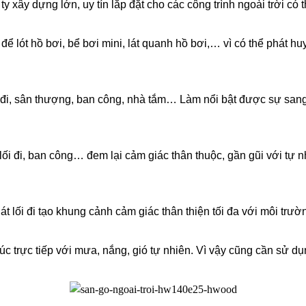
 xây dựng lớn, uy tín lắp đặt cho các công trình ngoài trời có 
 lót hồ bơi, bể bơi mini, lát quanh hồ bơi,… vì có thể phát huy t
ối đi, sân thượng, ban công, nhà tắm… Làm nổi bật được sự sang 
lối đi, ban công… đem lại cảm giác thân thuộc, gần gũi với tự n
 lối đi tạo khung cảnh cảm giác thân thiện tối đa với môi trườ
p xúc trực tiếp với mưa, nắng, gió tự nhiên. Vì vậy cũng cần sử 