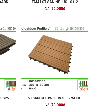
 DARK
TẤM LÓT SÀN HPLUS 101-2
Giá:
50.000đ
40S25
VỈ SÀN GỖ HW300V300 - WOOD
Giá:
70.000đ