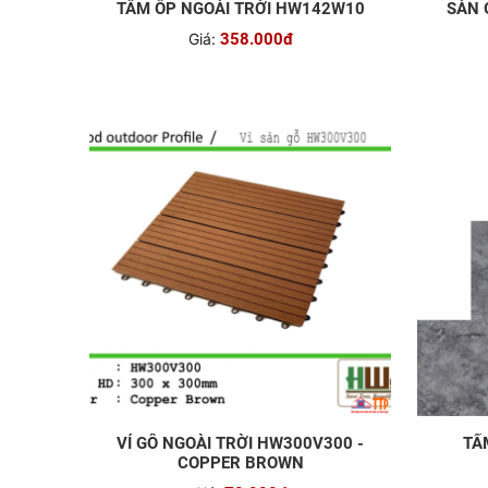
TẤM ỐP NGOÀI TRỜI HW142W10
SÀN 
Giá:
358.000đ
VỈ GỖ NGOÀI TRỜI HW300V300 -
TẤ
COPPER BROWN