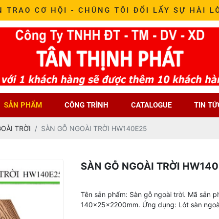
N TRAO CƠ HỘI - CHÚNG TÔI ĐỔI LẤY SỰ HÀI L
SẢN PHẨM
CÔNG TRÌNH
CATALOGUE
TIN TỨ
OÀI TRỜI
SÀN GỖ NGOÀI TRỜI HW140E25
SÀN GỖ NGOÀI TRỜI HW14
Tên sản phẩm: Sàn gỗ ngoài trời. Mã sản
140x25x2200mm. Ứng dụng: Lót sàn ngoài t