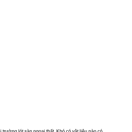
trường lót sàn ngoại thất. Khó có vật liệu nào có 