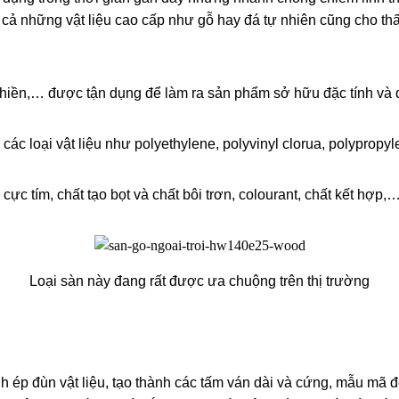
hí cả những vật liệu cao cấp như gỗ hay đá tự nhiên cũng cho thấ
ỗ nghiền,… được tận dụng để làm ra sản phẩm sở hữu đặc tính và 
ác loại vật liệu như polyethylene, polyvinyl clorua, polyprop
 cực tím, chất tạo bọt và chất bôi trơn, colourant, chất kết hợ
Loại sàn này đang rất được ưa chuộng trên thị trường
ình ép đùn vật liệu, tạo thành các tấm ván dài và cứng, mẫu mã đ