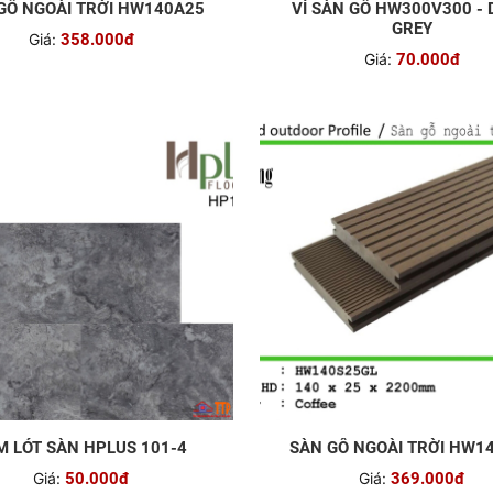
GỖ NGOÀI TRỜI HW140A25
VỈ SÀN GỖ HW300V300 -
GREY
Giá:
358.000đ
Giá:
70.000đ
M LÓT SÀN HPLUS 101-4
SÀN GỖ NGOÀI TRỜI HW1
Giá:
50.000đ
Giá:
369.000đ