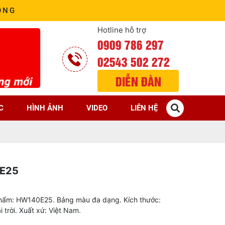
ÒNG
Hotline hỗ trợ
0909 786 297
02543 502 272
DIỄN ĐÀN
C
HÌNH ẢNH
VIDEO
LIÊN HỆ
0E25
 phẩm: HW140E25. Bảng màu đa dạng. Kích thước:
rời. Xuất xứ: Việt Nam.