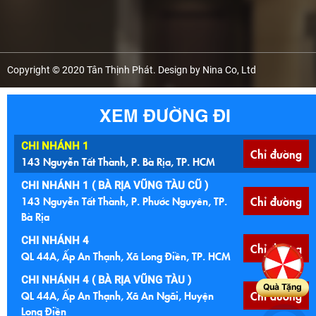
Copyright © 2020 Tân Thịnh Phát. Design by Nina Co, Ltd
XEM ĐƯỜNG ĐI
CHI NHÁNH 1
Chỉ đường
143 Nguyễn Tất Thành, P. Bà Rịa, TP. HCM
CHI NHÁNH 1 ( BÀ RỊA VŨNG TÀU CŨ )
143 Nguyễn Tất Thành, P. Phước Nguyên, TP.
Chỉ đường
Bà Rịa
CHI NHÁNH 4
Chỉ đường
QL 44A, Ấp An Thạnh, Xã Long Điền, TP. HCM
CHI NHÁNH 4 ( BÀ RỊA VŨNG TÀU )
Quà Tặng
QL 44A, Ấp An Thạnh, Xã An Ngãi, Huyện
Chỉ đường
Long Điền