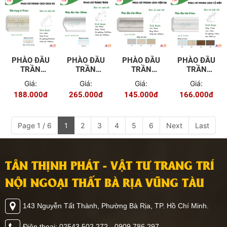
PHÀO ĐẦU
PHÀO ĐẦU
PHÀO ĐẦU
PHÀO ĐẦU
TRẦN
TRẦN
TRẦN
TRẦN
91MM WG-
134MM
80MM KR-
81MM EU-
Giá:
Giá:
Giá:
Giá:
TR91
WW-TR134
TR80
TR81
188.000đ
265.000đ
145.000đ
166.000đ
Page 1 / 6
1
2
3
4
5
6
Next
Last
TÂN THỊNH PHÁT - VẬT TƯ TRANG TRÍ
NỘI NGOẠI THẤT BÀ RỊA VŨNG TÀU
143 Nguyễn Tất Thành, Phường Bà Rịa, TP. Hồ Chí Minh.
Điện thoại: 02543 502 272 - 0909 786 297