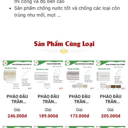
thi công và độ bền cao
Sản phẩm chống nước tốt và chống các loại côn
trùng như mối, mọt …
Sản Phẩm Cùng Loại
PHÀO ĐẦU
PHÀO ĐẦU
PHÀO ĐẦU
PHÀO ĐẦU
TRẦN
TRẦN
TRẦN
TRẦN
120MM
116MM
100MM
80MM EU-
Giá:
Giá:
Giá:
Giá:
WG-TR120
WW-TR116
KR-TR100
TR101
246.000đ
189.000đ
173.000đ
205.000đ