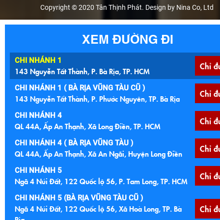
Copyright © 2020 Tân Thịnh Phát. Design by Nina Co, Ltd
XEM ĐƯỜNG ĐI
CHI NHÁNH 1
Chỉ đ
143 Nguyễn Tất Thành, P. Bà Rịa, TP. HCM
CHI NHÁNH 1 ( BÀ RỊA VŨNG TÀU CŨ )
Chỉ đ
143 Nguyễn Tất Thành, P. Phước Nguyên, TP. Bà Rịa
CHI NHÁNH 4
Chỉ đ
QL 44A, Ấp An Thạnh, Xã Long Điền, TP. HCM
CHI NHÁNH 4 ( BÀ RỊA VŨNG TÀU )
Chỉ đ
QL 44A, Ấp An Thạnh, Xã An Ngãi, Huyện Long Điền
CHI NHÁNH 5
Chỉ đ
Ngã 4 Núi Đất, 122 Quốc lộ 56, P. Tam Long, TP. HCM
CHI NHÁNH 5 (BÀ RỊA VŨNG TÀU CŨ )
Ngã 4 Núi Đất, 122 Quốc lộ 56, Xã Hoà Long, TP. Bà
Chỉ đ
Rịa