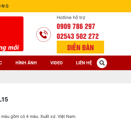
ÒNG
Hotline hỗ trợ
0909 786 297
02543 502 272
DIỄN ĐÀN
C
HÌNH ẢNH
VIDEO
LIÊN HỆ
L15
màu gồm có 4 màu. Xuất xứ: Việt Nam.