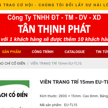
N TRAO CƠ HỘI - CHÚNG TÔI ĐỔI LẤY SỰ HÀI L
SẢN PHẨM
CÔNG TRÌNH
CATALOGUE
TIN TỨ
ÀO CHỈ CỔ ĐIỂN
VIỀN TRANG TRÍ 15mm EU-TL15
VIỀN TRANG TRÍ 15mm EU-T
Kích thước: 2900 x 15mm. Cao 8mm. Bảng 
Mã sản phẩm:
EU-TL15