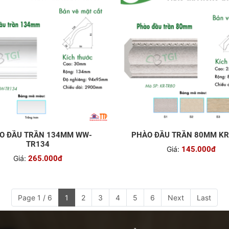
O ĐẦU TRẦN 134MM WW-
PHÀO ĐẦU TRẦN 80MM KR
TR134
Giá:
145.000đ
Giá:
265.000đ
Page 1 / 6
1
2
3
4
5
6
Next
Last