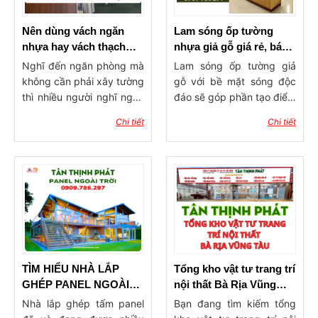
Nên dùng vách ngăn
Lam sóng ốp tường
nhựa hay vách thạch
nhựa giả gỗ giá rẻ, báo
cao ngăn phòng?
giá lam ốp tường, trần
Nghĩ đến ngăn phòng mà
Lam sóng ốp tường giả
không cần phải xây tường
gỗ với bề mặt sóng độc
thì nhiều người nghĩ ngay
đáo sẽ góp phần tạo điểm
đến 2 dòng vật liệu phổ
nhấn ấn tượng cho công
Chi tiết
Chi tiết
biến hiện nay đó là vách
trình xây dựng. Sản phẩm
ngăn nhựa và vách thạch
có tính ứng dụng rộng rãi,
cao. Vậy nên dùng vách
được dùng trong trang trí
ngăn nhựa hay vách
ốp tường, ốp trần với ưu
thạch cao ngăn phòng?
điểm độ bền cao, khả
Hãy cùng vật tư Tân
năng chống chịu thời tiết
Thịnh Phát tham khảo qua
tốt, mang đến không gian
bài viết dưới đây để tìm ra
sống tinh tế, hiện đại và
giải pháp làm vách ngăn
đẳng cấp.
phòng phù hợp nhẩt cho
TÌM HIỂU NHÀ LẮP
Tổng kho vật tư trang trí
ngôi nhà của mình nhé!
GHÉP PANEL NGOÀI
nội thất Bà Rịa Vũng
TRỜI
Tàu – Uy tín, đa dạng,
Nhà lắp ghép tấm panel
Bạn đang tìm kiếm tổng
giá tận gốc