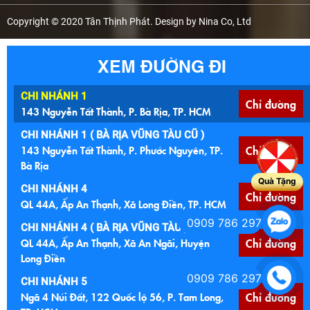
Copyright © 2020 Tân Thịnh Phát. Design by Nina Co, Ltd
XEM ĐƯỜNG ĐI
CHI NHÁNH 1
Chỉ đường
143 Nguyễn Tất Thành, P. Bà Rịa, TP. HCM
CHI NHÁNH 1 ( BÀ RỊA VŨNG TÀU CŨ )
143 Nguyễn Tất Thành, P. Phước Nguyên, TP.
Chỉ đường
Bà Rịa
Quà Tặng
CHI NHÁNH 4
Chỉ đường
QL 44A, Ấp An Thạnh, Xã Long Điền, TP. HCM
0909 786 297
CHI NHÁNH 4 ( BÀ RỊA VŨNG TÀU )
QL 44A, Ấp An Thạnh, Xã An Ngãi, Huyện
Chỉ đường
Long Điền
0909 786 297
CHI NHÁNH 5
Ngã 4 Núi Đất, 122 Quốc lộ 56, P. Tam Long,
Chỉ đường