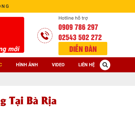
ÒNG
Hotline hỗ trợ
0909 786 297
02543 502 272
DIỄN ĐÀN
C
HÌNH ẢNH
VIDEO
LIÊN HỆ
 Tại Bà Rịa