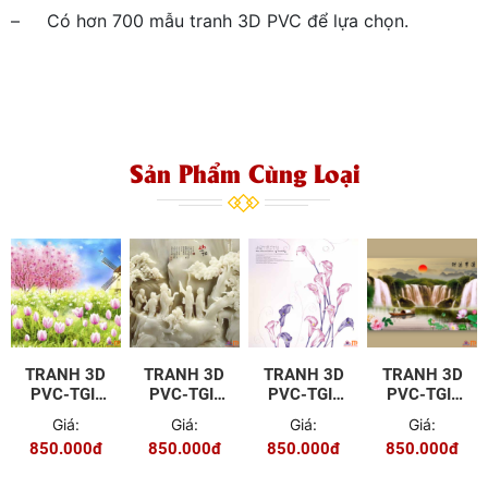
– Có hơn 700 mẫu tranh 3D PVC để lựa chọn.
Sản Phẩm Cùng Loại
TRANH 3D
TRANH 3D
TRANH 3D
TRANH 3D
PVC-TGI-
PVC-TGI-
PVC-TGI-
PVC-TGI-
FJ-P008
YD-P10
YS-P006
ZS-P008
Giá:
Giá:
Giá:
Giá:
850.000đ
850.000đ
850.000đ
850.000đ