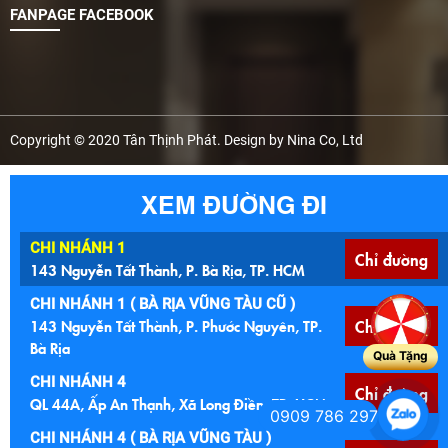
FANPAGE FACEBOOK
Copyright © 2020 Tân Thịnh Phát. Design by Nina Co, Ltd
XEM ĐƯỜNG ĐI
CHI NHÁNH 1
Chỉ đường
143 Nguyễn Tất Thành, P. Bà Rịa, TP. HCM
CHI NHÁNH 1 ( BÀ RỊA VŨNG TÀU CŨ )
143 Nguyễn Tất Thành, P. Phước Nguyên, TP.
Chỉ đường
Bà Rịa
Quà Tặng
CHI NHÁNH 4
Chỉ đường
QL 44A, Ấp An Thạnh, Xã Long Điền, TP. HCM
0909 786 297
CHI NHÁNH 4 ( BÀ RỊA VŨNG TÀU )