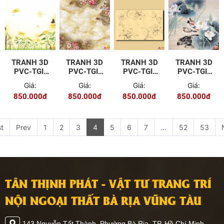
TRANH 3D
TRANH 3D
TRANH 3D
TRANH 3D
PVC-TGI-
PVC-TGI-
PVC-TGI-
PVC-TGI-
FJ-P009
YD-P100
YS-P007
ZS-P009
Giá:
Giá:
Giá:
Giá:
850.000đ
850.000đ
850.000đ
850.000đ
st
Prev
1
2
3
4
5
6
7
...
52
53
TÂN THỊNH PHÁT - VẬT TƯ TRANG TRÍ
NỘI NGOẠI THẤT BÀ RỊA VŨNG TÀU
143 Nguyễn Tất Thành, Phường Bà Rịa, TP. Hồ Chí Minh.