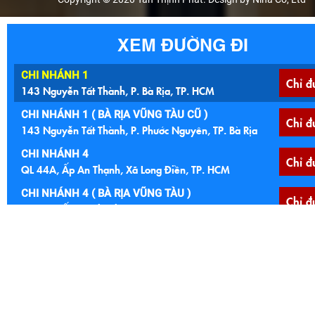
XEM ĐƯỜNG ĐI
CHI NHÁNH 1
Chỉ đ
143 Nguyễn Tất Thành, P. Bà Rịa, TP. HCM
CHI NHÁNH 1 ( BÀ RỊA VŨNG TÀU CŨ )
Chỉ đ
143 Nguyễn Tất Thành, P. Phước Nguyên, TP. Bà Rịa
CHI NHÁNH 4
Chỉ đ
QL 44A, Ấp An Thạnh, Xã Long Điền, TP. HCM
CHI NHÁNH 4 ( BÀ RỊA VŨNG TÀU )
Chỉ đ
QL 44A, Ấp An Thạnh, Xã An Ngãi, Huyện Long Điền
CHI NHÁNH 5
Chỉ đ
Ngã 4 Núi Đất, 122 Quốc lộ 56, P. Tam Long, TP. HCM
CHI NHÁNH 5 (BÀ RỊA VŨNG TÀU CŨ )
Ngã 4 Núi Đất, 122 Quốc lộ 56, Xã Hoà Long, TP. Bà
Chỉ đ
Rịa