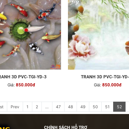
RANH 3D PVC-TGI-YD-3
TRANH 3D PVC-TGI-YD
Giá:
850.000đ
Giá:
850.000đ
rst
Prev
1
2
...
47
48
49
50
51
52
CHÍNH SÁCH HỖ TRỢ