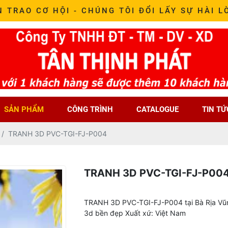
N TRAO CƠ HỘI - CHÚNG TÔI ĐỔI LẤY SỰ HÀI L
SẢN PHẨM
CÔNG TRÌNH
CATALOGUE
TIN TỨ
TRANH 3D PVC-TGI-FJ-P004
TRANH 3D PVC-TGI-FJ-P00
TRANH 3D PVC-TGI-FJ-P004 tại Bà Rịa Vũng
3d bền đẹp Xuất xứ: Việt Nam