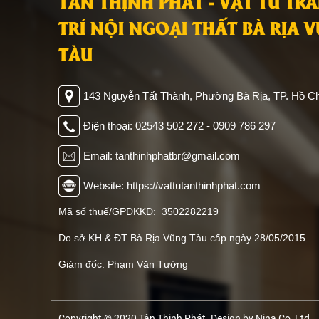
TÂN THỊNH PHÁT - VẬT TƯ TR
TRÍ NỘI NGOẠI THẤT BÀ RỊA 
TÀU
143 Nguyễn Tất Thành, Phường Bà Rịa, TP. Hồ Ch
Điện thoại: 02543 502 272 - 0909 786 297
Email: tanthinhphatbr@gmail.com
Website: https://vattutanthinhphat.com
Mã số thuế/GPDKKD: 3502282219
Do sở KH & ĐT Bà Rịa Vũng Tàu cấp ngày 28/05/2015
Giám đốc: Phạm Văn Tường
Copyright © 2020 Tân Thịnh Phát. Design by Nina Co, Ltd