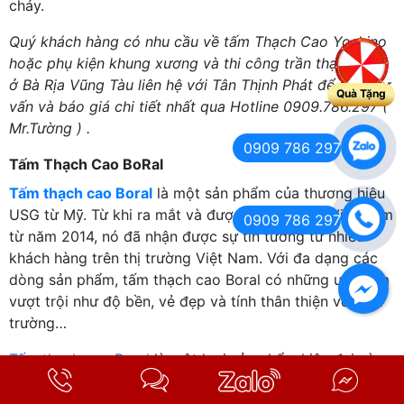
cháy.
Quý khách hàng có nhu cầu về tấm Thạch Cao Yoshino
hoặc phụ kiện khung xương và thi công trần thạch cao
ở Bà Rịa Vũng Tàu liên hệ với Tân Thịnh Phát để nhận tư
Quà Tặng
vấn và báo giá chi tiết nhất qua Hotline 0909.786.297 (
Mr.Tường ) .
0909 786 297
Tấm Thạch Cao BoRal
Tấm thạch cao Boral
là một sản phẩm của thương hiệu
USG từ Mỹ. Từ khi ra mắt và được sản xuất tại Việt Nam
0909 786 297
từ năm 2014, nó đã nhận được sự tin tưởng từ nhiều
khách hàng trên thị trường Việt Nam. Với đa dạng các
dòng sản phẩm, tấm thạch cao Boral có những ưu điểm
vượt trội như độ bền, vẻ đẹp và tính thân thiện với môi
trường…
Tấm thạch cao Boral
là một loại sản phẩm hiện đại và
linh hoạt, được đánh giá cao với những đặc tính nổi bật
về sự ổn định và độ bền. Được cấu tạo bằng lớp lõi