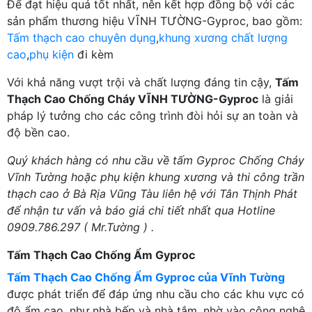
Để đạt hiệu quả tốt nhất, nên kết hợp đồng bộ với các
sản phẩm thương hiệu VĨNH TƯỜNG-Gyproc, bao gồm:
Tấm thạch cao chuyên dụng
,
khung xương chất lượng
cao
,
phụ kiện
đi kèm
Với khả năng vượt trội và chất lượng đáng tin cậy,
Tấm
Thạch Cao Chống Cháy VĨNH TƯỜNG-Gyproc
là giải
pháp lý tưởng cho các công trình đòi hỏi sự an toàn và
độ bền cao.
Quý khách hàng có nhu cầu về tấm Gyproc Chống Cháy
Vĩnh Tường hoặc phụ kiện khung xương và thi công trần
thạch cao ở Bà Rịa Vũng Tàu liên hệ với Tân Thịnh Phát
để nhận tư vấn và báo giá chi tiết nhất qua Hotline
0909.786.297 ( Mr.Tường ) .
Tấm Thạch Cao Chống Ẩm Gyproc
Tấm Thạch Cao Chống Ẩm Gyproc của Vĩnh Tường
được phát triển để đáp ứng nhu cầu cho các khu vực có
độ ẩm cao, như nhà bếp và nhà tắm, nhờ vào công nghệ