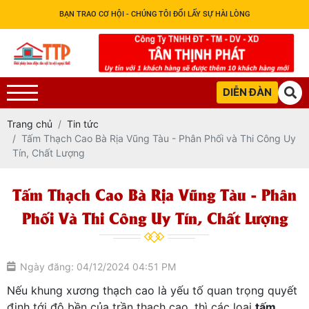
BẠN TRAO CƠ HỘI - CHÚNG TÔI ĐỔI LẤY SỰ HÀI LÒNG
DIỄN ĐÀN
Trang chủ
Tin tức
Tấm Thạch Cao Bà Rịa Vũng Tàu - Phân Phối và Thi Công Uy
Tín, Chất Lượng
Tấm Thạch Cao Bà Rịa Vũng Tàu - Phân
Phối Và Thi Công Uy Tín, Chất Lượng
Ngày đăng: 04/12/2024 04:51 PM
Nếu khung xương thạch cao là yếu tố quan trọng quyết
định tới độ bền của trần thạch cao, thì các loại
tấm