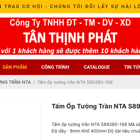
N TRAO CƠ HỘI - CHÚNG TÔI ĐỔI LẤY SỰ HÀI L
SẢN PHẨM
CÔNG TRÌNH
CATALOGUE
TIN TỨ
ỜNG TRẦN NTA
Tấm ốp tường trần NTA S89280-168
Tấm Ốp Tường Trần NTA S8
Tấm ốp tường trần NTA S89280-168 Mã sả
Độ dầy : 8mm Khổ 400mm Độ dài tiêu chu