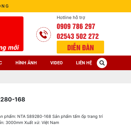
ÒNG
Hotline hỗ trợ
0909 786 297
02543 502 272
DIỄN ĐÀN
C
HÌNH ẢNH
VIDEO
LIÊN HỆ
9280-168
n phẩm: NTA S89280-168 Sản phẩm tấm ốp trang trí
ẩn: 3000mm Xuất xứ: Việt Nam