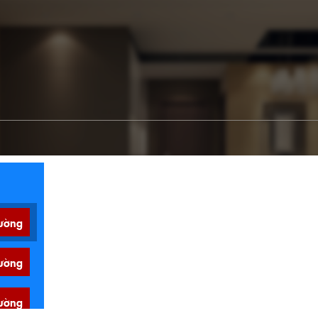
ường
ường
ường