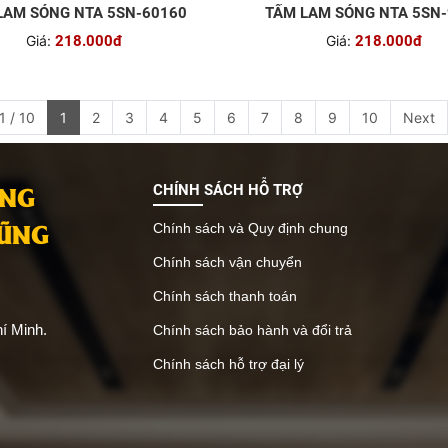
LAM SÓNG NTA 5SN-60160
TẤM LAM SÓNG NTA 5SN
Giá:
218.000đ
Giá:
218.000đ
1 / 10
1
2
3
4
5
6
7
8
9
10
Next
ANG
CHÍNH SÁCH HỖ TRỢ
VŨNG
Chính sách và Quy định chung
Chính sách vận chuyển
Chính sách thanh toán
í Minh.
Chính sách bảo hành và đổi trả
Chính sách hỗ trợ đại lý