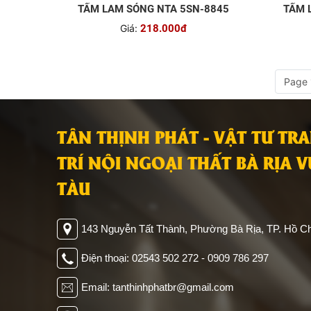
TẤM LAM SÓNG NTA 5SN-8845
TẤM 
Giá:
218.000đ
Page 
TÂN THỊNH PHÁT - VẬT TƯ TR
TRÍ NỘI NGOẠI THẤT BÀ RỊA 
TÀU
143 Nguyễn Tất Thành, Phường Bà Rịa, TP. Hồ Ch
Điện thoại: 02543 502 272 - 0909 786 297
Email: tanthinhphatbr@gmail.com