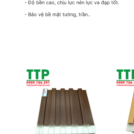
- Độ bền cao, chịu lực nén lực va đạp tốt.
- Bảo vệ bề mặt tường, trần..