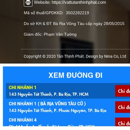
Website: https://vattutanthinhphat.com
Mã số thuế/GPDKKD: 3502282219
Do sở KH & ĐT Bà Rịa Vũng Tàu cấp ngày 28/05/2015
Giám đốc: Phạm Văn Tường
Copyright © 2020 Tân Thịnh Phát. Design by Nina Co, Ltd
XEM ĐƯỜNG ĐI
CHI NHÁNH 1
Chỉ đ
143 Nguyễn Tất Thành, P. Bà Rịa, TP. HCM
CHI NHÁNH 1 ( BÀ RỊA VŨNG TÀU CŨ )
Chỉ đ
143 Nguyễn Tất Thành, P. Phước Nguyên, TP. Bà Rịa
CHI NHÁNH 4
Chỉ đ
QL 44A, Ấp An Thạnh, Xã Long Điền, TP. HCM