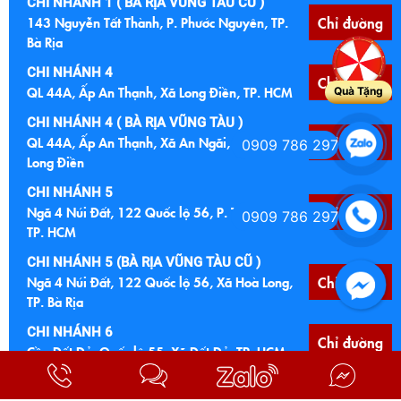
CHI NHÁNH 1 ( BÀ RỊA VŨNG TÀU CŨ )
143 Nguyễn Tất Thành, P. Phước Nguyên, TP.
Chỉ đường
Bà Rịa
CHI NHÁNH 4
Chỉ đường
QL 44A, Ấp An Thạnh, Xã Long Điền, TP. HCM
Quà Tặng
CHI NHÁNH 4 ( BÀ RỊA VŨNG TÀU )
QL 44A, Ấp An Thạnh, Xã An Ngãi, Huyện
Chỉ đường
0909 786 297
Long Điền
CHI NHÁNH 5
Ngã 4 Núi Đất, 122 Quốc lộ 56, P. Tam Long,
Chỉ đường
0909 786 297
TP. HCM
CHI NHÁNH 5 (BÀ RỊA VŨNG TÀU CŨ )
Ngã 4 Núi Đất, 122 Quốc lộ 56, Xã Hoà Long,
Chỉ đường
TP. Bà Rịa
CHI NHÁNH 6
Chỉ đường
Cầu Đất Đỏ, Quốc lộ 55, Xã Đất Đỏ, TP. HCM
CHI NHÁNH 6 (BÀ RỊA VŨNG TÀU CŨ)