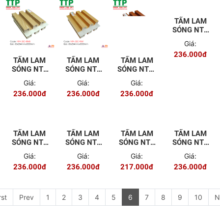
TẤM LAM
SÓNG NTA
3SC-58013
Giá:
236.000đ
TẤM LAM
TẤM LAM
TẤM LAM
SÓNG NTA
SÓNG NTA
SÓNG NTA-
3SC-8845
3SC-9341
3SC-9756
Giá:
Giá:
Giá:
236.000đ
236.000đ
236.000đ
TẤM LAM
TẤM LAM
TẤM LAM
TẤM LAM
SÓNG NTA
SÓNG NTA
SÓNG NTA
SÓNG NTA
3SC-60046
3SC-
3SC-60160
3SC-9688-
Giá:
Giá:
Giá:
Giá:
60083-122
27
236.000đ
236.000đ
217.000đ
236.000đ
rst
Prev
1
2
3
4
5
6
7
8
9
10
N