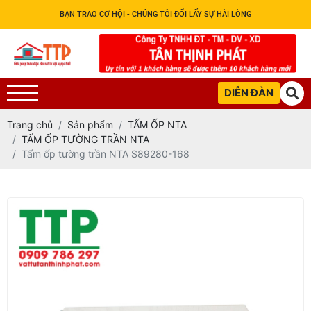
BẠN TRAO CƠ HỘI - CHÚNG TÔI ĐỔI LẤY SỰ HÀI LÒNG
DIỄN ĐÀN
Trang chủ
Sản phẩm
TẤM ỐP NTA
TẤM ỐP TƯỜNG TRẦN NTA
Tấm ốp tường trần NTA S89280-168