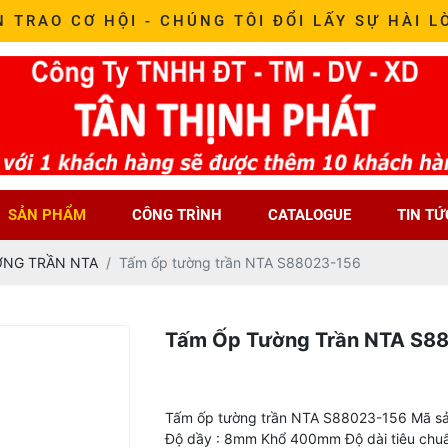
N TRAO CƠ HỘI - CHÚNG TÔI ĐỔI LẤY SỰ HÀI L
SẢN PHẨM
CÔNG TRÌNH
CATALOGUE
TIN TỨ
ỜNG TRẦN NTA
Tấm ốp tường trần NTA S88023-156
Tấm Ốp Tường Trần NTA S8
Tấm ốp tường trần NTA S88023-156 Mã sả
Độ dầy : 8mm Khổ 400mm Độ dài tiêu chu