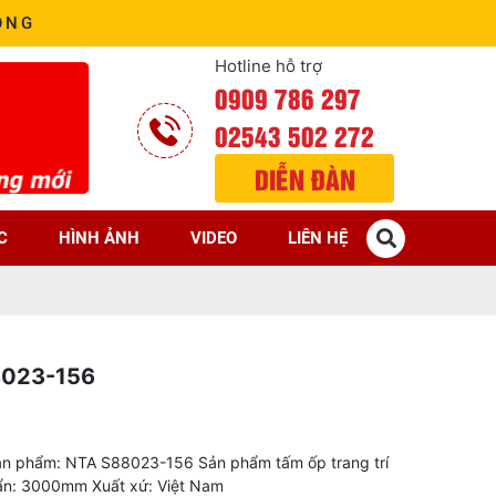
ÒNG
Hotline hỗ trợ
0909 786 297
02543 502 272
DIỄN ĐÀN
C
HÌNH ẢNH
VIDEO
LIÊN HỆ
8023-156
n phẩm: NTA S88023-156 Sản phẩm tấm ốp trang trí
ẩn: 3000mm Xuất xứ: Việt Nam