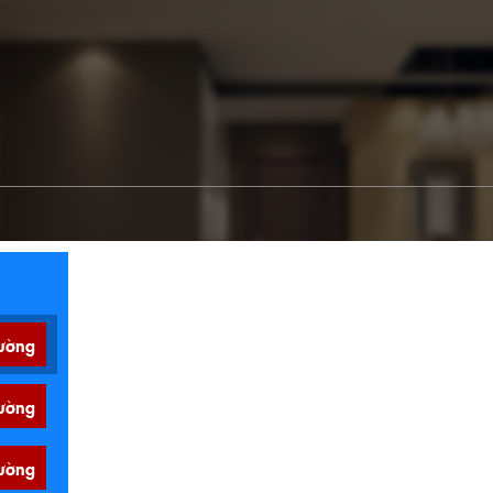
ường
ường
ường