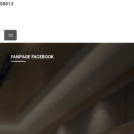
 58013
9
10
FANPAGE FACEBOOK