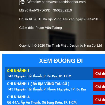
Website: https://vattutanthinhphat.com
Mã số thuế/GPDKKD: 3502282219
Do sở KH & ĐT Bà Rịa Vũng Tàu cấp ngày 28/05/2015
Giám đốc: Phạm Văn Tường
Copyright © 2020 Tân Thịnh Phát. Design by Nina Co, Ltd
XEM ĐƯỜNG ĐI
CHI NHÁNH 1
Chỉ đ
143 Nguyễn Tất Thành, P. Bà Rịa, TP. HCM
CHI NHÁNH 1 ( BÀ RỊA VŨNG TÀU CŨ )
Chỉ đ
143 Nguyễn Tất Thành, P. Phước Nguyên, TP. Bà Rịa
CHI NHÁNH 4
Chỉ đ
QL 44A, Ấp An Thạnh, Xã Long Điền, TP. HCM