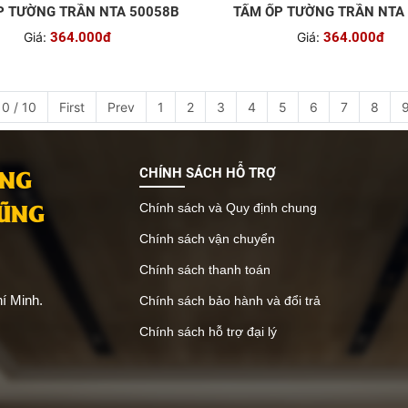
P TƯỜNG TRẦN NTA 50058B
TẤM ỐP TƯỜNG TRẦN NTA
Giá:
364.000đ
Giá:
364.000đ
0 / 10
First
Prev
1
2
3
4
5
6
7
8
ANG
CHÍNH SÁCH HỖ TRỢ
VŨNG
Chính sách và Quy định chung
Chính sách vận chuyển
Chính sách thanh toán
í Minh.
Chính sách bảo hành và đổi trả
Chính sách hỗ trợ đại lý