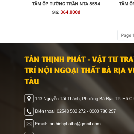
TẤM ỐP TƯỜNG TRẦN NTA 8594
TẤM Ố
Giá:
364.000đ
Page 1
TÂN THỊNH PHÁT - VẬT TƯ TR
TRÍ NỘI NGOẠI THẤT BÀ RỊA 
TÀU
143 Nguyễn Tất Thành, Phường Bà Rịa, TP. Hồ Ch
Điện thoại: 02543 502 272 - 0909 786 297
Email: tanthinhphatbr@gmail.com