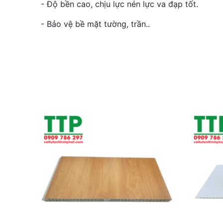
- Độ bền cao, chịu lực nén lực va đạp tốt.
- Bảo vệ bề mặt tường, trần..