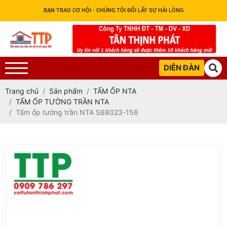
BẠN TRAO CƠ HỘI - CHÚNG TÔI ĐỔI LẤY SỰ HÀI LÒNG
DIỄN ĐÀN
Trang chủ
Sản phẩm
TẤM ỐP NTA
TẤM ỐP TƯỜNG TRẦN NTA
Tấm ốp tường trần NTA S88023-156