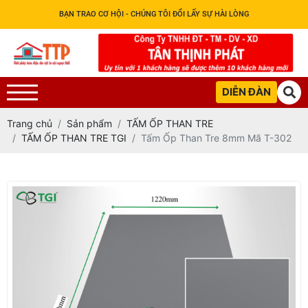
BẠN TRAO CƠ HỘI - CHÚNG TÔI ĐỔI LẤY SỰ HÀI LÒNG
DIỄN ĐÀN
Trang chủ
Sản phẩm
TẤM ỐP THAN TRE
TẤM ỐP THAN TRE TGI
Tấm Ốp Than Tre 8mm Mã T-302