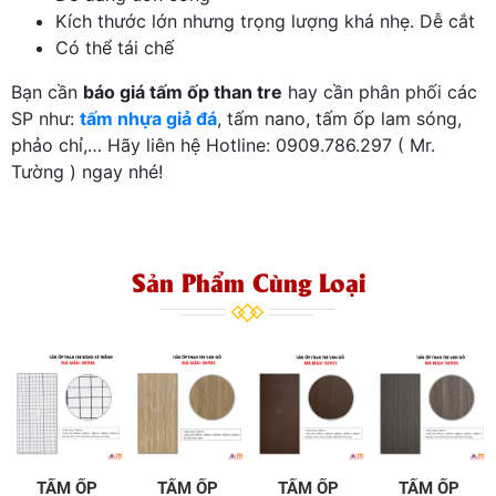
Kích thước lớn nhưng trọng lượng khá nhẹ. Dễ cắt
Có thể tái chế
Bạn cần
báo giá tấm ốp than tre
hay cần phân phối các
SP như:
tấm nhựa giả đá
, tấm nano, tấm ốp lam sóng,
phảo chỉ,… Hãy liên hệ Hotline: 0909.786.297 ( Mr.
Tường ) ngay nhé!
Sản Phẩm Cùng Loại
TẤM ỐP
TẤM ỐP
TẤM ỐP
TẤM ỐP