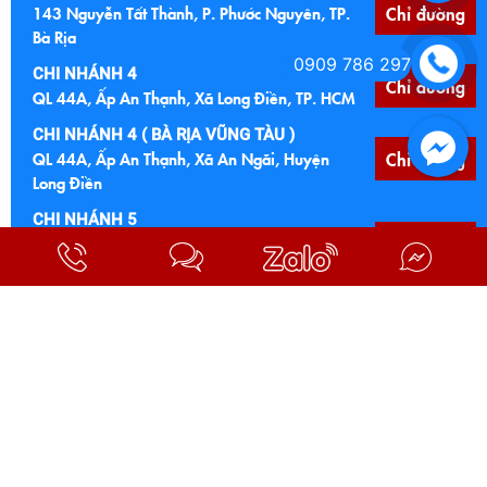
143 Nguyễn Tất Thành, P. Phước Nguyên, TP.
Chỉ đường
Bà Rịa
0909 786 297
CHI NHÁNH 4
Chỉ đường
QL 44A, Ấp An Thạnh, Xã Long Điền, TP. HCM
CHI NHÁNH 4 ( BÀ RỊA VŨNG TÀU )
QL 44A, Ấp An Thạnh, Xã An Ngãi, Huyện
Chỉ đường
Long Điền
CHI NHÁNH 5
Ngã 4 Núi Đất, 122 Quốc lộ 56, P. Tam Long,
Chỉ đường
TP. HCM
CHI NHÁNH 5 (BÀ RỊA VŨNG TÀU CŨ )
Ngã 4 Núi Đất, 122 Quốc lộ 56, Xã Hoà Long,
Chỉ đường
TP. Bà Rịa
CHI NHÁNH 6
Chỉ đường
Cầu Đất Đỏ, Quốc lộ 55, Xã Đất Đỏ, TP. HCM
CHI NHÁNH 6 (BÀ RỊA VŨNG TÀU CŨ)
Cầu Đất Đỏ, Quốc lộ 55, TT Đất Đỏ, Bà Ria
Chỉ đường