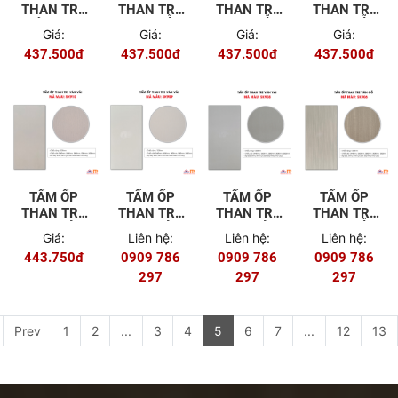
THAN TRE
THAN TRE
THAN TRE
THAN TRE
KẺ CARO
VÂN GỖ
VÂN GỖ
VÂN GỖ
Giá:
Giá:
Giá:
Giá:
TRẮNG
SK923
SK921
SK920
437.500đ
437.500đ
437.500đ
437.500đ
BÓNG
SK926
TẤM ỐP
TẤM ỐP
TẤM ỐP
TẤM ỐP
THAN TRE
THAN TRE
THAN TRE
THAN TRE
VÂN VẢI
VÂN VẢI
VÂN VẢI
VÂN GỖ
Giá:
Liên hệ:
Liên hệ:
Liên hệ:
SK910
SK909
SK908
SK906
443.750đ
0909 786
0909 786
0909 786
297
297
297
Prev
1
2
...
3
4
5
6
7
...
12
13