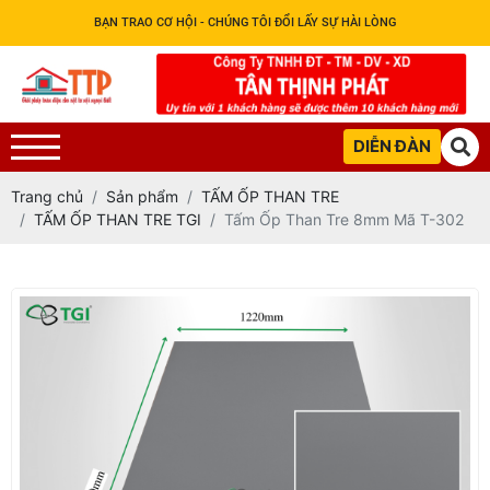
BẠN TRAO CƠ HỘI - CHÚNG TÔI ĐỔI LẤY SỰ HÀI LÒNG
DIỄN ĐÀN
Trang chủ
Sản phẩm
TẤM ỐP THAN TRE
TẤM ỐP THAN TRE TGI
Tấm Ốp Than Tre 8mm Mã T-302