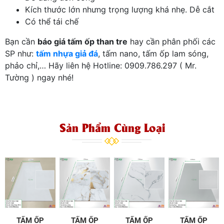
Kích thước lớn nhưng trọng lượng khá nhẹ. Dễ cắt
Có thể tái chế
Bạn cần
báo giá tấm ốp than tre
hay cần phân phối các
SP như:
tấm nhựa giả đá
, tấm nano, tấm ốp lam sóng,
phảo chỉ,… Hãy liên hệ Hotline: 0909.786.297 ( Mr.
Tường ) ngay nhé!
Sản Phẩm Cùng Loại
TẤM ỐP
TẤM ỐP
TẤM ỐP
TẤM ỐP