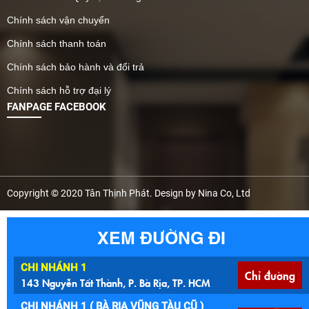
Chính sách vận chuyển
Chính sách thanh toán
Chính sách bảo hành và đổi trả
Chính sách hỗ trợ đại lý
FANPAGE FACEBOOK
Copyright © 2020 Tân Thịnh Phát. Design by Nina Co, Ltd
XEM ĐƯỜNG ĐI
CHI NHÁNH 1
Chỉ đường
143 Nguyễn Tất Thành, P. Bà Rịa, TP. HCM
CHI NHÁNH 1 ( BÀ RỊA VŨNG TÀU CŨ )