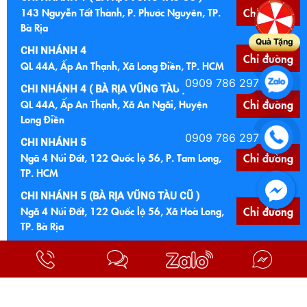
143 Nguyễn Tất Thành, P. Phước Nguyên, TP.
Chỉ đường
Bà Rịa
Quà Tặng
CHI NHÁNH 4
Chỉ đường
QL 44A, Ấp An Thạnh, Xã Long Điền, TP. HCM
0909 786 297
CHI NHÁNH 4 ( BÀ RỊA VŨNG TÀU )
QL 44A, Ấp An Thạnh, Xã An Ngãi, Huyện
Chỉ đường
Long Điền
0909 786 297
CHI NHÁNH 5
Ngã 4 Núi Đất, 122 Quốc lộ 56, P. Tam Long,
Chỉ đường
TP. HCM
CHI NHÁNH 5 (BÀ RỊA VŨNG TÀU CŨ )
Ngã 4 Núi Đất, 122 Quốc lộ 56, Xã Hoà Long,
Chỉ đường
TP. Bà Rịa
CHI NHÁNH 6
Chỉ đường
Cầu Đất Đỏ, Quốc lộ 55, Xã Đất Đỏ, TP. HCM
CHI NHÁNH 6 (BÀ RỊA VŨNG TÀU CŨ)
Cầu Đất Đỏ, Quốc lộ 55, TT Đất Đỏ, Bà Ria
Chỉ đường